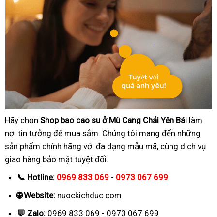
Hãy chọn
Shop bao cao su ở Mù Cang Chải Yên Bái
làm
nơi tin tưởng để mua sắm. Chúng tôi mang đến những
sản phẩm chính hãng với đa dạng mẫu mã, cùng dịch vụ
giao hàng bảo mật tuyệt đối.
📞 Hotline:
0969 833 069
-
0973 067 699
🌐 Website:
nuockichduc.com
💬 Zalo:
0969 833 069 - 0973 067 699