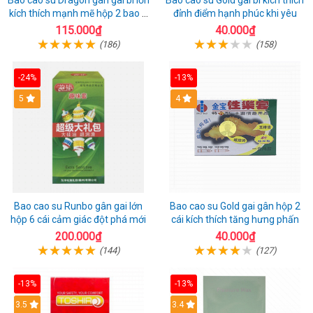
Bao cao su Dragon gân gai bi lớn
Bao cao su Gold gai bi kích thích
kích thích mạnh mẽ hộp 2 bao +
đỉnh điểm hạnh phúc khi yêu
1 riêng
115.000₫
40.000₫
(186)
(158)
-24%
-13%
Hot
5
Hot
4
Bao cao su Runbo gân gai lớn
Bao cao su Gold gai gân hộp 2
hộp 6 cái cảm giác đột phá mới
cái kích thích tăng hưng phấn
200.000₫
40.000₫
(144)
(127)
-13%
-13%
3.5
3.4