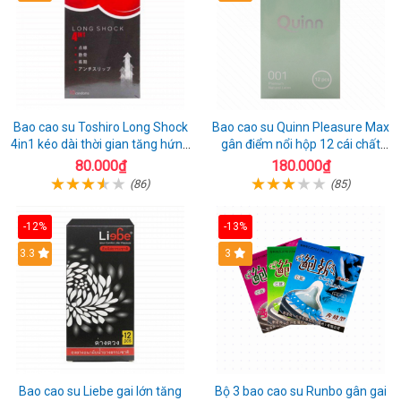
Bao cao su Toshiro Long Shock
Bao cao su Quinn Pleasure Max
4in1 kéo dài thời gian tăng hứng
gân điểm nổi hộp 12 cái chất
thú hộp 10
lượng
80.000₫
180.000₫
(86)
(85)
-12%
-13%
3.3
3
Bao cao su Liebe gai lớn tăng
Bộ 3 bao cao su Runbo gân gai