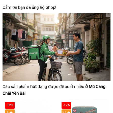
Cảm ơn bạn đã ủng hộ Shop!
Các sản phẩm
hot
đang được đề xuất nhiều
ở Mù Cang
Chải Yên Bái
:
-12%
-12%
Hot
5
3.9