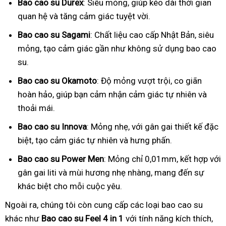
Bao cao su Durex
: Siêu mỏng, giúp kéo dài thời gian
quan hệ và tăng cảm giác tuyệt vời.
Bao cao su Sagami
: Chất liệu cao cấp Nhật Bản, siêu
mỏng, tạo cảm giác gần như không sử dụng bao cao
su.
Bao cao su Okamoto
: Độ mỏng vượt trội, co giãn
hoàn hảo, giúp bạn cảm nhận cảm giác tự nhiên và
thoải mái.
Bao cao su Innova
: Mỏng nhẹ, với gân gai thiết kế đặc
biệt, tạo cảm giác tự nhiên và hưng phấn.
Bao cao su Power Men
: Mỏng chỉ 0,01mm, kết hợp với
gân gai liti và mùi hương nhẹ nhàng, mang đến sự
khác biệt cho mỗi cuộc yêu.
Ngoài ra, chúng tôi còn cung cấp các loại bao cao su
khác như
Bao cao su Feel 4 in 1
với tính năng kích thích,