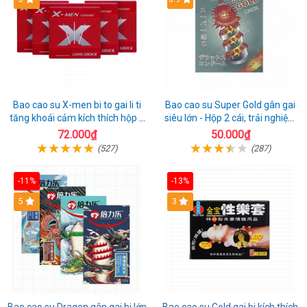
Bao cao su X-men bi to gai li ti
Bao cao su Super Gold gân gai
tăng khoái cảm kích thích hộp 1
siêu lớn - Hộp 2 cái, trải nghiệm
cái
mới lạ
72.000₫
50.000₫
(527)
(287)
-11%
-13%
Hot
5
3