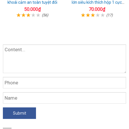
khoái cảm an toàn tuyệt đối
lớn siêu kích thích hộp 1 cực
chất
50.000₫
70.000₫
(56)
(17)