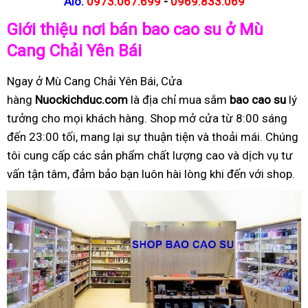
Alo:
0973.067.699
-
0969.833.069
Giới thiệu nơi bán bao cao su ở Mù
Cang Chải Yên Bái
Ngay ở Mù Cang Chải Yên Bái, Cửa
hàng
Nuockichduc.com
là địa chỉ mua sắm
bao cao su
lý
tưởng cho mọi khách hàng. Shop mở cửa từ 8:00 sáng
đến 23:00 tối, mang lại sự thuận tiện và thoải mái. Chúng
tôi cung cấp các sản phẩm chất lượng cao và dịch vụ tư
vấn tận tâm, đảm bảo bạn luôn hài lòng khi đến với shop.