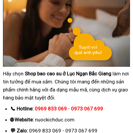
Hãy chọn
Shop bao cao su ở Lục Ngạn Bắc Giang
làm nơi
tin tưởng để mua sắm. Chúng tôi mang đến những sản
phẩm chính hãng với đa dạng mẫu mã, cùng dịch vụ giao
hàng bảo mật tuyệt đối.
📞 Hotline:
0969 833 069
-
0973 067 699
🌐 Website:
nuockichduc.com
💬 Zalo:
0969 833 069 - 0973 067 699