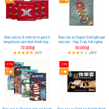
Bao cao su X-men bi to gai li ti
Bao cao su Super Gold gân gai
tăng khoái cảm kích thích hộp 1
siêu lớn - Hộp 2 cái, trải nghiệm
cái
mới lạ
72.000₫
50.000₫
(527)
(287)
-11%
-13%
Hot
5
3