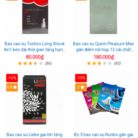
Bao cao su Toshiro Long Shock
Bao cao su Quinn Pleasure Max
4in1 kéo dài thời gian tăng hứng
gân điểm nổi hộp 12 cái chất
thú hộp 10
lượng
80.000₫
180.000₫
(86)
(85)
-12%
-13%
3.3
3
Bao cao su Liebe gai lớn tăng
Bộ 3 bao cao su Runbo gân gai