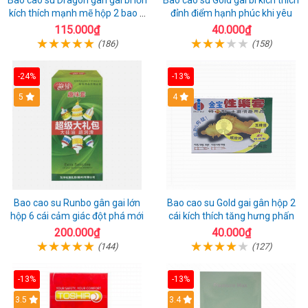
Bao cao su Dragon gân gai bi lớn
Bao cao su Gold gai bi kích thích
kích thích mạnh mẽ hộp 2 bao +
đỉnh điểm hạnh phúc khi yêu
1 riêng
115.000₫
40.000₫
(186)
(158)
-24%
-13%
Hot
5
Hot
4
Bao cao su Runbo gân gai lớn
Bao cao su Gold gai gân hộp 2
hộp 6 cái cảm giác đột phá mới
cái kích thích tăng hưng phấn
200.000₫
40.000₫
(144)
(127)
-13%
-13%
3.5
3.4