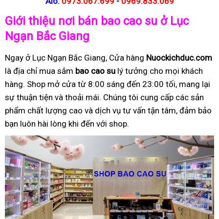
Alo:
0973.067.699
-
0969.833.069
Giới thiệu nơi bán bao cao su ở Lục
Ngạn Bắc Giang
Ngay ở Lục Ngạn Bắc Giang, Cửa hàng
Nuockichduc.com
là địa chỉ mua sắm
bao cao su
lý tưởng cho mọi khách
hàng. Shop mở cửa từ 8:00 sáng đến 23:00 tối, mang lại
sự thuận tiện và thoải mái. Chúng tôi cung cấp các sản
phẩm chất lượng cao và dịch vụ tư vấn tận tâm, đảm bảo
bạn luôn hài lòng khi đến với shop.