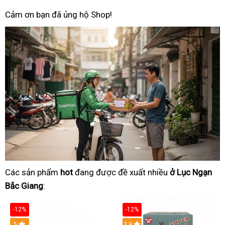
Cảm ơn bạn đã ủng hộ Shop!
Các sản phẩm
hot
đang được đề xuất nhiều
ở Lục Ngạn
Bắc Giang
:
-12%
-12%
Hot
5
3.9