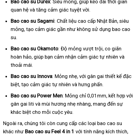
Bao cao su Durex
: Siêu mỏng, giúp kéo dài thời gian
quan hệ và tăng cảm giác tuyệt vời.
Bao cao su Sagami
: Chất liệu cao cấp Nhật Bản, siêu
mỏng, tạo cảm giác gần như không sử dụng bao cao
su.
Bao cao su Okamoto
: Độ mỏng vượt trội, co giãn
hoàn hảo, giúp bạn cảm nhận cảm giác tự nhiên và
thoải mái.
Bao cao su Innova
: Mỏng nhẹ, với gân gai thiết kế đặc
biệt, tạo cảm giác tự nhiên và hưng phấn.
Bao cao su Power Men
: Mỏng chỉ 0,01mm, kết hợp với
gân gai liti và mùi hương nhẹ nhàng, mang đến sự
khác biệt cho mỗi cuộc yêu.
Ngoài ra, chúng tôi còn cung cấp các loại bao cao su
khác như
Bao cao su Feel 4 in 1
với tính năng kích thích,