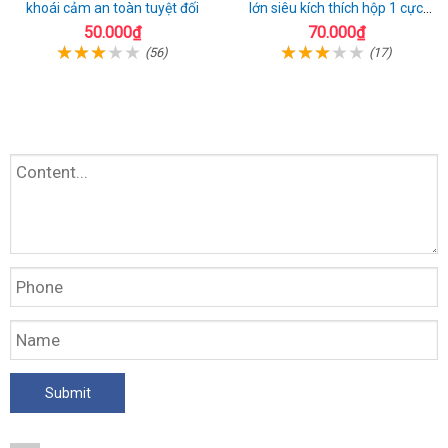
khoái cảm an toàn tuyệt đối
lớn siêu kích thích hộp 1 cực
chất
50.000₫
70.000₫
(56)
(17)