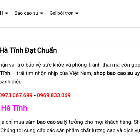
QH
Bao cao su
Gel bôi trơn
 Hà Tĩnh Đạt Chuẩn
ận vai trò bảo vệ sức khỏe và phòng tránh thai mà còn gó
Tĩnh
– trái tim nhộn nhịp của Việt Nam,
shop bao cao su uy 
sành điệu.
0973.067.699
-
0969.833.069
 Hà Tĩnh
địa chỉ mua sắm
bao cao su
lý tưởng cho mọi khách hàng. S
i. Chúng tôi cung cấp các sản phẩm chất lượng cao và dịch v