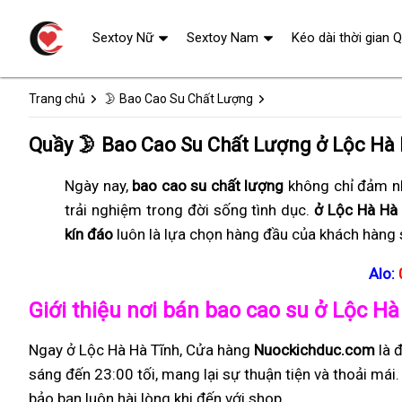
Sextoy Nữ
Sextoy Nam
Kéo dài thời gian 
Trang chủ
🌛 Bao Cao Su Chất Lượng
Quầy 🌛 Bao Cao Su Chất Lượng ở Lộc Hà
Ngày nay,
bao cao su chất lượng
không chỉ đảm nh
trải nghiệm trong đời sống tình dục.
ở Lộc Hà Hà 
kín đáo
luôn là lựa chọn hàng đầu của khách hàng 
Alo:
Giới thiệu nơi bán bao cao su ở Lộc Hà
Ngay ở Lộc Hà Hà Tĩnh, Cửa hàng
Nuockichduc.com
là 
sáng đến 23:00 tối, mang lại sự thuận tiện và thoải má
bảo bạn luôn hài lòng khi đến với shop.