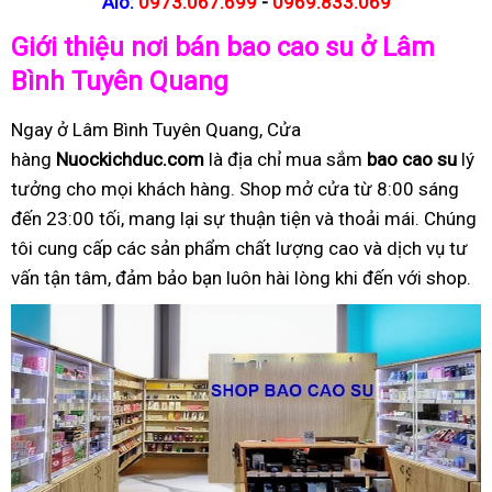
Alo:
0973.067.699
-
0969.833.069
Giới thiệu nơi bán bao cao su ở Lâm
Bình Tuyên Quang
Ngay ở Lâm Bình Tuyên Quang, Cửa
hàng
Nuockichduc.com
là địa chỉ mua sắm
bao cao su
lý
tưởng cho mọi khách hàng. Shop mở cửa từ 8:00 sáng
đến 23:00 tối, mang lại sự thuận tiện và thoải mái. Chúng
tôi cung cấp các sản phẩm chất lượng cao và dịch vụ tư
vấn tận tâm, đảm bảo bạn luôn hài lòng khi đến với shop.