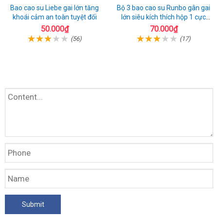
Bao cao su Liebe gai lớn tăng
Bộ 3 bao cao su Runbo gân gai
khoái cảm an toàn tuyệt đối
lớn siêu kích thích hộp 1 cực
chất
50.000₫
70.000₫
(56)
(17)