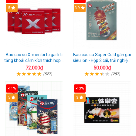
Hot
5
3.9
Bao cao su X-men bi to gai li ti
Bao cao su Super Gold gân gai
tăng khoái cảm kích thích hộp 1
siêu lớn - Hộp 2 cái, trải nghiệm
cái
mới lạ
72.000₫
50.000₫
(527)
(287)
-11%
-13%
Hot
5
3