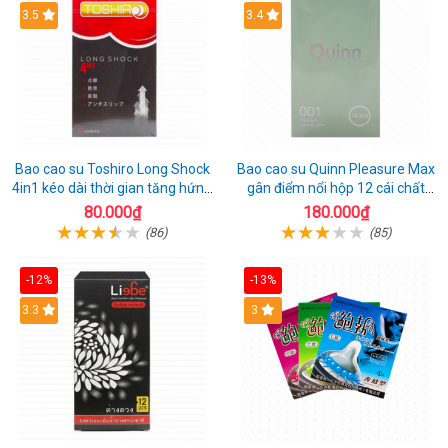
3.5
3.4
Bao cao su Toshiro Long Shock
Bao cao su Quinn Pleasure Max
4in1 kéo dài thời gian tăng hứng
gân điểm nổi hộp 12 cái chất
thú hộp 10
lượng
80.000₫
180.000₫
(86)
(85)
-12%
-13%
3.3
3