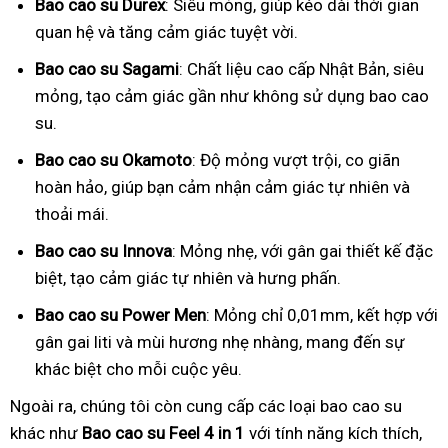
Bao cao su Durex
: Siêu mỏng, giúp kéo dài thời gian
quan hệ và tăng cảm giác tuyệt vời.
Bao cao su Sagami
: Chất liệu cao cấp Nhật Bản, siêu
mỏng, tạo cảm giác gần như không sử dụng bao cao
su.
Bao cao su Okamoto
: Độ mỏng vượt trội, co giãn
hoàn hảo, giúp bạn cảm nhận cảm giác tự nhiên và
thoải mái.
Bao cao su Innova
: Mỏng nhẹ, với gân gai thiết kế đặc
biệt, tạo cảm giác tự nhiên và hưng phấn.
Bao cao su Power Men
: Mỏng chỉ 0,01mm, kết hợp với
gân gai liti và mùi hương nhẹ nhàng, mang đến sự
khác biệt cho mỗi cuộc yêu.
Ngoài ra, chúng tôi còn cung cấp các loại bao cao su
khác như
Bao cao su Feel 4 in 1
với tính năng kích thích,