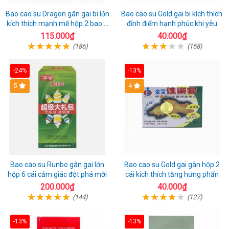
Bao cao su Dragon gân gai bi lớn
Bao cao su Gold gai bi kích thích
kích thích mạnh mẽ hộp 2 bao +
đỉnh điểm hạnh phúc khi yêu
1 riêng
115.000₫
40.000₫
(186)
(158)
-24%
-13%
Hot
5
Hot
4
Bao cao su Runbo gân gai lớn
Bao cao su Gold gai gân hộp 2
hộp 6 cái cảm giác đột phá mới
cái kích thích tăng hưng phấn
200.000₫
40.000₫
(144)
(127)
-13%
-13%