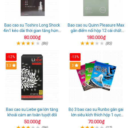
Bao cao su Toshiro Long Shock
Bao cao su Quinn Pleasure Max
4in1 kéo dài thời gian tăng hứng
gân điểm nổi hộp 12 cái chất
thú hộp 10
lượng
80.000₫
180.000₫
(86)
(85)
-12%
-13%
3.3
3
Bao cao su Liebe gai lớn tăng
Bộ 3 bao cao su Runbo gân gai
khoái cảm an toàn tuyệt đối
lớn siêu kích thích hộp 1 cực
chất
50.000₫
70.000₫
(56)
(17)