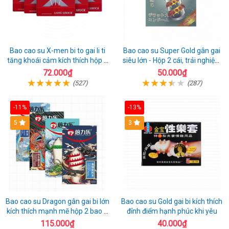
Bao cao su X-men bi to gai li ti
Bao cao su Super Gold gân gai
tăng khoái cảm kích thích hộp 1
siêu lớn - Hộp 2 cái, trải nghiệm
cái
mới lạ
72.000₫
50.000₫
(527)
(287)
-11%
-13%
Hot
5
3
Bao cao su Dragon gân gai bi lớn
Bao cao su Gold gai bi kích thích
kích thích mạnh mẽ hộp 2 bao +
đỉnh điểm hạnh phúc khi yêu
1 riêng
115.000₫
40.000₫