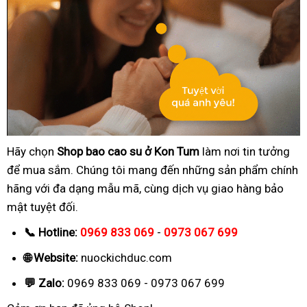
Hãy chọn
Shop bao cao su ở Kon Tum
làm nơi tin tưởng
để mua sắm. Chúng tôi mang đến những sản phẩm chính
hãng với đa dạng mẫu mã, cùng dịch vụ giao hàng bảo
mật tuyệt đối.
📞 Hotline:
0969 833 069
-
0973 067 699
🌐 Website:
nuockichduc.com
💬 Zalo:
0969 833 069 - 0973 067 699