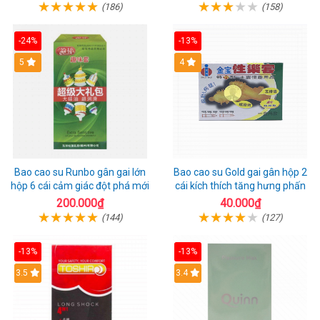
(186)
(158)
-24%
-13%
Hot
5
Hot
4
Bao cao su Runbo gân gai lớn
Bao cao su Gold gai gân hộp 2
hộp 6 cái cảm giác đột phá mới
cái kích thích tăng hưng phấn
200.000₫
40.000₫
(144)
(127)
-13%
-13%
3.5
3.4