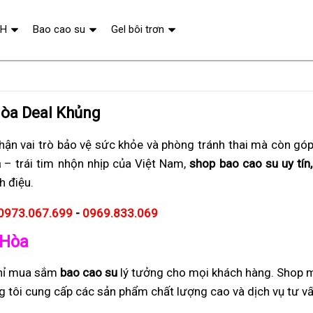
QH
Bao cao su
Gel bôi trơn
Hòa Deal Khủng
ận vai trò bảo vệ sức khỏe và phòng tránh thai mà còn gó
a
– trái tim nhộn nhịp của Việt Nam,
shop bao cao su uy tín,
h điệu.
0973.067.699
-
0969.833.069
 Hòa
chỉ mua sắm
bao cao su
lý tưởng cho mọi khách hàng. Shop 
úng tôi cung cấp các sản phẩm chất lượng cao và dịch vụ tư 