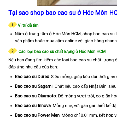
Tại sao shop bao cao su ở Hóc Môn H
Vị trí dễ tìm
Nằm ở trung tâm ở Hóc Môn HCM, shop bao cao su là
sản phẩm hoặc mua sắm online với giao hàng nhanh
Các loại bao cao su chất lượng ở Hóc Môn HCM
Nếu bạn đang tìm kiếm các loại bao cao su chất lượng ở
đáp ứng nhu cầu của bạn:
Bao cao su Durex
: Siêu mỏng, giúp kéo dài thời gian
Bao cao su Sagami
: Chất liệu cao cấp Nhật Bản, si
Bao cao su Okamoto
: Độ mỏng vượt trội, co giãn h
Bao cao su Innova
: Mỏng nhẹ, với gân gai thiết kế đ
Bao cao su Power Men
: Mỏng chỉ 0,01mm, kết hợp v