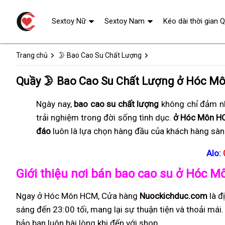
Sextoy Nữ
Sextoy Nam
Kéo dài thời gian 
Trang chủ
🌛 Bao Cao Su Chất Lượng
Quầy 🌛 Bao Cao Su Chất Lượng ở Hóc M
Ngày nay,
bao cao su chất lượng
không chỉ đảm nh
trải nghiệm trong đời sống tình dục.
ở Hóc Môn H
đáo
luôn là lựa chọn hàng đầu của khách hàng sàn
Alo:
Giới thiệu nơi bán bao cao su ở Hóc 
Ngay ở Hóc Môn HCM, Cửa hàng
Nuockichduc.com
là đ
sáng đến 23:00 tối, mang lại sự thuận tiện và thoải má
bảo bạn luôn hài lòng khi đến với shop.