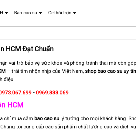
QH
Bao cao su
Gel bôi trơn
ôn HCM Đạt Chuẩn
ận vai trò bảo vệ sức khỏe và phòng tránh thai mà còn gó
CM
– trái tim nhộn nhịp của Việt Nam,
shop bao cao su uy tín,
h điệu.
0973.067.699
-
0969.833.069
Môn HCM
ịa chỉ mua sắm
bao cao su
lý tưởng cho mọi khách hàng. Sh
i. Chúng tôi cung cấp các sản phẩm chất lượng cao và dịch v