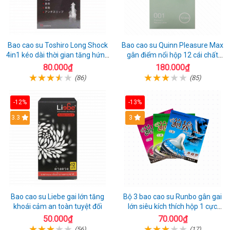
Bao cao su Toshiro Long Shock
Bao cao su Quinn Pleasure Max
4in1 kéo dài thời gian tăng hứng
gân điểm nổi hộp 12 cái chất
thú hộp 10
lượng
80.000₫
180.000₫
(86)
(85)
-12%
-13%
3.3
3
Bao cao su Liebe gai lớn tăng
Bộ 3 bao cao su Runbo gân gai
khoái cảm an toàn tuyệt đối
lớn siêu kích thích hộp 1 cực
chất
50.000₫
70.000₫
(56)
(17)