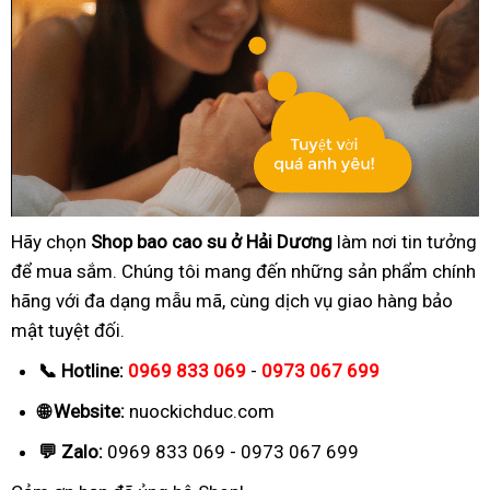
Hãy chọn
Shop bao cao su ở Hải Dương
làm nơi tin tưởng
để mua sắm. Chúng tôi mang đến những sản phẩm chính
hãng với đa dạng mẫu mã, cùng dịch vụ giao hàng bảo
mật tuyệt đối.
📞 Hotline:
0969 833 069
-
0973 067 699
🌐 Website:
nuockichduc.com
💬 Zalo:
0969 833 069 - 0973 067 699