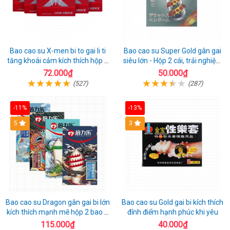
Bao cao su X-men bi to gai li ti
Bao cao su Super Gold gân gai
tăng khoái cảm kích thích hộp 1
siêu lớn - Hộp 2 cái, trải nghiệm
cái
mới lạ
72.000₫
50.000₫
(527)
(287)
-11%
-13%
Hot
5
3
Bao cao su Dragon gân gai bi lớn
Bao cao su Gold gai bi kích thích
kích thích mạnh mẽ hộp 2 bao +
đỉnh điểm hạnh phúc khi yêu
1 riêng
115.000₫
40.000₫