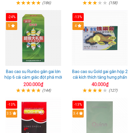
(186)
(158)
-24%
-13%
Hot
5
Hot
4
Bao cao su Runbo gân gai lớn
Bao cao su Gold gai gân hộp 2
hộp 6 cái cảm giác đột phá mới
cái kích thích tăng hưng phấn
200.000₫
40.000₫
(144)
(127)
-13%
-13%
3.5
3.4