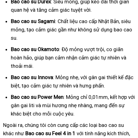
Bao cao su Durex
: Siêu mỏng, giúp kéo dài thời gian
quan hệ và tăng cảm giác tuyệt vời.
Bao cao su Sagami
: Chất liệu cao cấp Nhật Bản, siêu
mỏng, tạo cảm giác gần như không sử dụng bao cao
su.
Bao cao su Okamoto
: Độ mỏng vượt trội, co giãn
hoàn hảo, giúp bạn cảm nhận cảm giác tự nhiên và
thoải mái.
Bao cao su Innova
: Mỏng nhẹ, với gân gai thiết kế đặc
biệt, tạo cảm giác tự nhiên và hưng phấn.
Bao cao su Power Men
: Mỏng chỉ 0,01mm, kết hợp với
gân gai liti và mùi hương nhẹ nhàng, mang đến sự
khác biệt cho mỗi cuộc yêu.
Ngoài ra, chúng tôi còn cung cấp các loại bao cao su
khác như
Bao cao su Feel 4 in 1
với tính năng kích thích,