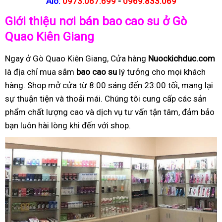
Alo:
0973.067.699
-
0969.833.069
Giới thiệu nơi bán bao cao su ở Gò
Quao Kiên Giang
Ngay ở Gò Quao Kiên Giang, Cửa hàng
Nuockichduc.com
là địa chỉ mua sắm
bao cao su
lý tưởng cho mọi khách
hàng. Shop mở cửa từ 8:00 sáng đến 23:00 tối, mang lại
sự thuận tiện và thoải mái. Chúng tôi cung cấp các sản
phẩm chất lượng cao và dịch vụ tư vấn tận tâm, đảm bảo
bạn luôn hài lòng khi đến với shop.