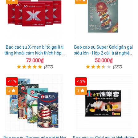
Bao cao su X-men bi to gai li ti
Bao cao su Super Gold gân gai
tăng khoái cảm kích thích hộp 1
siêu lớn - Hộp 2 cái, trải nghiệm
cái
mới lạ
72.000₫
50.000₫
(527)
(287)
-11%
-13%
Hot
5
3