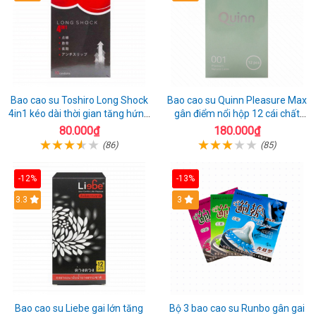
Bao cao su Toshiro Long Shock
Bao cao su Quinn Pleasure Max
4in1 kéo dài thời gian tăng hứng
gân điểm nổi hộp 12 cái chất
thú hộp 10
lượng
80.000₫
180.000₫
(86)
(85)
-12%
-13%
3.3
3
Bao cao su Liebe gai lớn tăng
Bộ 3 bao cao su Runbo gân gai