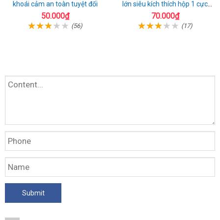
khoái cảm an toàn tuyệt đối
lớn siêu kích thích hộp 1 cực
chất
50.000₫
70.000₫
(56)
(17)