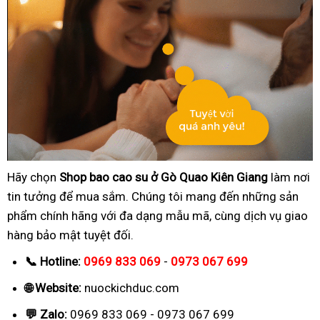
Hãy chọn
Shop bao cao su ở Gò Quao Kiên Giang
làm nơi
tin tưởng để mua sắm. Chúng tôi mang đến những sản
phẩm chính hãng với đa dạng mẫu mã, cùng dịch vụ giao
hàng bảo mật tuyệt đối.
📞 Hotline:
0969 833 069
-
0973 067 699
🌐 Website:
nuockichduc.com
💬 Zalo:
0969 833 069 - 0973 067 699