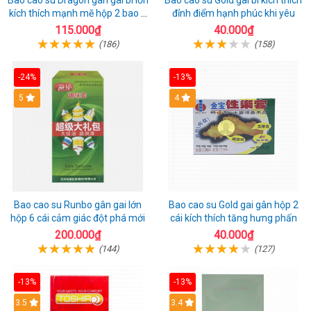
Bao cao su Dragon gân gai bi lớn
Bao cao su Gold gai bi kích thích
kích thích mạnh mẽ hộp 2 bao +
đỉnh điểm hạnh phúc khi yêu
1 riêng
115.000₫
40.000₫
(186)
(158)
-24%
-13%
Hot
5
Hot
4
Bao cao su Runbo gân gai lớn
Bao cao su Gold gai gân hộp 2
hộp 6 cái cảm giác đột phá mới
cái kích thích tăng hưng phấn
200.000₫
40.000₫
(144)
(127)
-13%
-13%
3.5
3.4