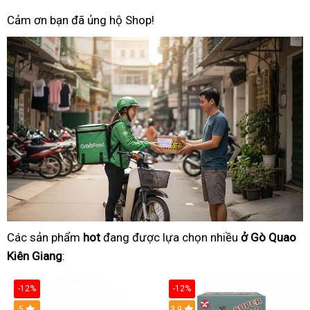
Cảm ơn bạn đã ủng hộ Shop!
Các sản phẩm
hot
đang được lựa chọn nhiều
ở Gò Quao
Kiên Giang
:
-12%
-12%
Hot
5
3.9