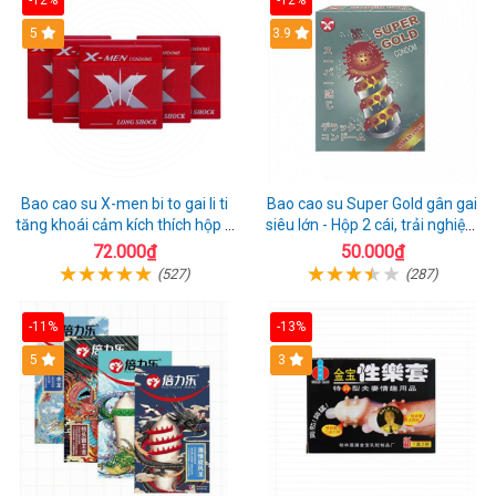
-12%
-12%
Hot
5
3.9
Bao cao su X-men bi to gai li ti
Bao cao su Super Gold gân gai
tăng khoái cảm kích thích hộp 1
siêu lớn - Hộp 2 cái, trải nghiệm
cái
mới lạ
72.000₫
50.000₫
(527)
(287)
-11%
-13%
Hot
5
3