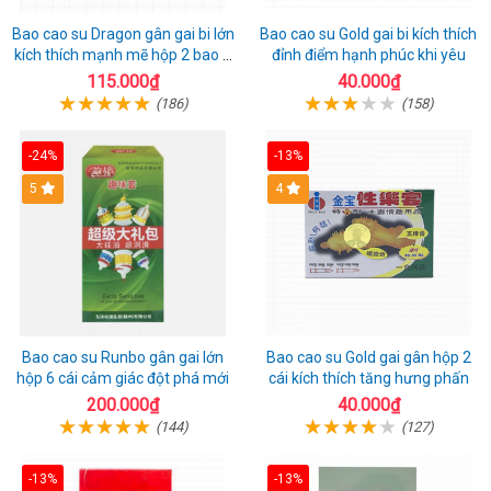
Bao cao su Dragon gân gai bi lớn
Bao cao su Gold gai bi kích thích
kích thích mạnh mẽ hộp 2 bao +
đỉnh điểm hạnh phúc khi yêu
1 riêng
115.000₫
40.000₫
(186)
(158)
-24%
-13%
Hot
5
Hot
4
Bao cao su Runbo gân gai lớn
Bao cao su Gold gai gân hộp 2
hộp 6 cái cảm giác đột phá mới
cái kích thích tăng hưng phấn
200.000₫
40.000₫
(144)
(127)
-13%
-13%