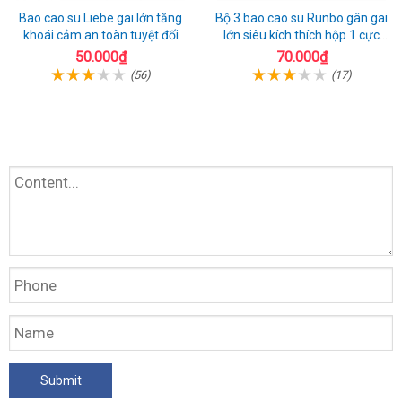
Bao cao su Liebe gai lớn tăng
Bộ 3 bao cao su Runbo gân gai
khoái cảm an toàn tuyệt đối
lớn siêu kích thích hộp 1 cực
chất
50.000₫
70.000₫
(56)
(17)