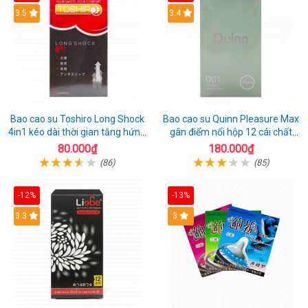
3.5
3.4
Bao cao su Toshiro Long Shock
Bao cao su Quinn Pleasure Max
4in1 kéo dài thời gian tăng hứng
gân điểm nổi hộp 12 cái chất
thú hộp 10
lượng
80.000₫
180.000₫
(86)
(85)
-12%
-13%
3.3
3