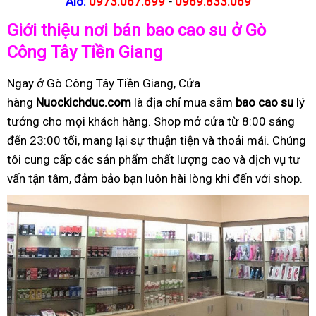
Alo:
0973.067.699
-
0969.833.069
Giới thiệu nơi bán bao cao su ở Gò
Công Tây Tiền Giang
Ngay ở Gò Công Tây Tiền Giang, Cửa
hàng
Nuockichduc.com
là địa chỉ mua sắm
bao cao su
lý
tưởng cho mọi khách hàng. Shop mở cửa từ 8:00 sáng
đến 23:00 tối, mang lại sự thuận tiện và thoải mái. Chúng
tôi cung cấp các sản phẩm chất lượng cao và dịch vụ tư
vấn tận tâm, đảm bảo bạn luôn hài lòng khi đến với shop.