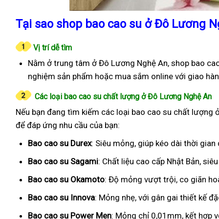
Tại sao shop bao cao su ở Đô Lương N
Vị trí dễ tìm
Nằm ở trung tâm ở Đô Lương Nghệ An, shop bao cao s
nghiệm sản phẩm hoặc mua sắm online với giao hàn
Các loại bao cao su chất lượng ở Đô Lương Nghệ An
Nếu bạn đang tìm kiếm các loại bao cao su chất lượng ở
để đáp ứng nhu cầu của bạn:
Bao cao su Durex
: Siêu mỏng, giúp kéo dài thời gian
Bao cao su Sagami
: Chất liệu cao cấp Nhật Bản, si
Bao cao su Okamoto
: Độ mỏng vượt trội, co giãn h
Bao cao su Innova
: Mỏng nhẹ, với gân gai thiết kế đ
Bao cao su Power Men
: Mỏng chỉ 0,01mm, kết hợp v