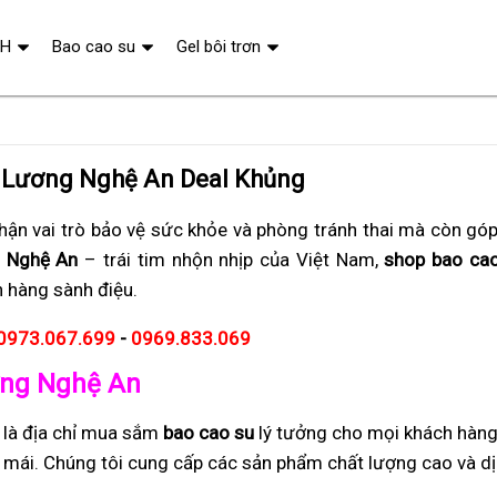
QH
Bao cao su
Gel bôi trơn
ô Lương Nghệ An Deal Khủng
ận vai trò bảo vệ sức khỏe và phòng tránh thai mà còn gó
 Nghệ An
– trái tim nhộn nhịp của Việt Nam,
shop bao cao 
h hàng sành điệu.
0973.067.699
-
0969.833.069
ương Nghệ An
là địa chỉ mua sắm
bao cao su
lý tưởng cho mọi khách hàn
i mái. Chúng tôi cung cấp các sản phẩm chất lượng cao và dị