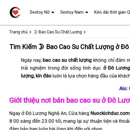
Sextoy Nữ
Sextoy Nam
Kéo dài thời gian 
Trang chủ
🌛 Bao Cao Su Chất Lượng
Tìm Kiếm 🌛 Bao Cao Su Chất Lượng ở Đ
Ngày nay,
bao cao su chất lượng
không chỉ đảm nh
trải nghiệm trong đời sống tình dục.
ở Đô Lương
lượng, kín đáo
luôn là lựa chọn hàng đầu của khác
Alo:
Giới thiệu nơi bán bao cao su ở Đô L
Ngay ở Đô Lương Nghệ An, Cửa hàng
Nuockichduc.com
8:00 sáng đến 23:00 tối, mang lại sự thuận tiện và thoả
đảm bảo bạn luôn hài lòng khi đến với shop.