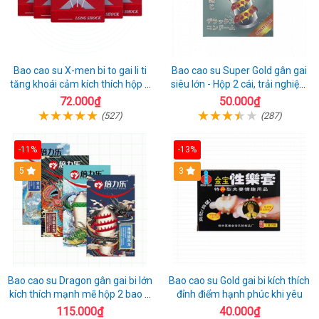
Bao cao su X-men bi to gai li ti
Bao cao su Super Gold gân gai
tăng khoái cảm kích thích hộp 1
siêu lớn - Hộp 2 cái, trải nghiệm
cái
mới lạ
72.000₫
50.000₫
(527)
(287)
-11%
-13%
Hot
5
3
Bao cao su Dragon gân gai bi lớn
Bao cao su Gold gai bi kích thích
kích thích mạnh mẽ hộp 2 bao +
đỉnh điểm hạnh phúc khi yêu
1 riêng
115.000₫
40.000₫