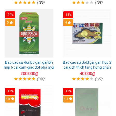
(186)
(158)
-24%
-13%
Hot
5
Hot
4
Bao cao su Runbo gân gai lớn
Bao cao su Gold gai gân hộp 2
hộp 6 cái cảm giác đột phá mới
cái kích thích tăng hưng phấn
200.000₫
40.000₫
(144)
(127)
-13%
-13%
3.5
3.4