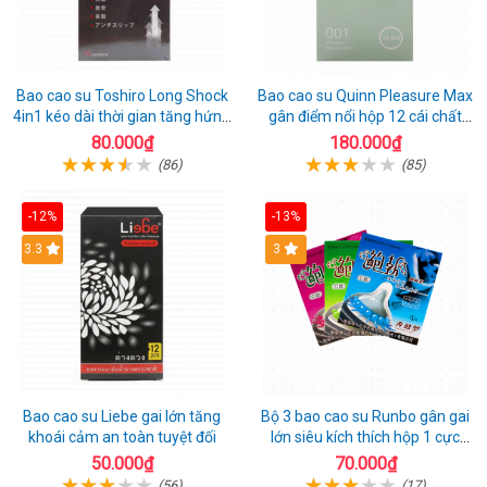
Bao cao su Toshiro Long Shock
Bao cao su Quinn Pleasure Max
4in1 kéo dài thời gian tăng hứng
gân điểm nổi hộp 12 cái chất
thú hộp 10
lượng
80.000₫
180.000₫
(86)
(85)
-12%
-13%
3.3
3
Bao cao su Liebe gai lớn tăng
Bộ 3 bao cao su Runbo gân gai
khoái cảm an toàn tuyệt đối
lớn siêu kích thích hộp 1 cực
chất
50.000₫
70.000₫
(56)
(17)