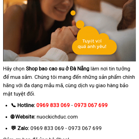
Hãy chọn
Shop bao cao su ở Đà Nẵng
làm nơi tin tưởng
để mua sắm. Chúng tôi mang đến những sản phẩm chính
hãng với đa dạng mẫu mã, cùng dịch vụ giao hàng bảo
mật tuyệt đối.
📞 Hotline:
0969 833 069
-
0973 067 699
🌐 Website:
nuockichduc.com
💬 Zalo:
0969 833 069 - 0973 067 699