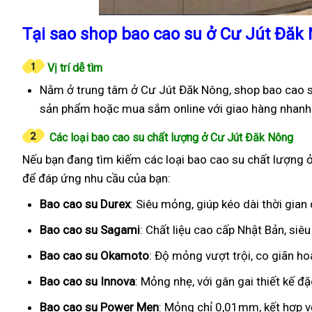
Tại sao shop bao cao su ở Cư Jút Đăk
Vị trí dễ tìm
Nằm ở trung tâm ở Cư Jút Đăk Nông, shop bao cao su
sản phẩm hoặc mua sắm online với giao hàng nhanh
Các loại bao cao su chất lượng ở Cư Jút Đăk Nông
Nếu bạn đang tìm kiếm các loại bao cao su chất lượng ở
để đáp ứng nhu cầu của bạn:
Bao cao su Durex
: Siêu mỏng, giúp kéo dài thời gian
Bao cao su Sagami
: Chất liệu cao cấp Nhật Bản, si
Bao cao su Okamoto
: Độ mỏng vượt trội, co giãn h
Bao cao su Innova
: Mỏng nhẹ, với gân gai thiết kế đ
Bao cao su Power Men
: Mỏng chỉ 0,01mm, kết hợp v