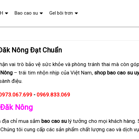
QH
Bao cao su
Gel bôi trơn
 Đăk Nông Đạt Chuẩn
ận vai trò bảo vệ sức khỏe và phòng tránh thai mà còn gó
 Nông
– trái tim nhộn nhịp của Việt Nam,
shop bao cao su uy 
sành điệu.
0973.067.699
-
0969.833.069
t Đăk Nông
à địa chỉ mua sắm
bao cao su
lý tưởng cho mọi khách hàng.
i. Chúng tôi cung cấp các sản phẩm chất lượng cao và dịch v