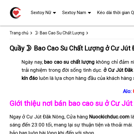
Sextoy Nữ
Sextoy Nam
Kéo dài thời gian 
Trang chủ
🌛 Bao Cao Su Chất Lượng
Quầy 🌛 Bao Cao Su Chất Lượng ở Cư Jút
Ngày nay,
bao cao su chất lượng
không chỉ đảm nh
trải nghiệm trong đời sống tình dục.
ở Cư Jút Đăk
kín đáo
luôn là lựa chọn hàng đầu của khách hàng 
Alo:
Giới thiệu nơi bán bao cao su ở Cư Jú
Ngay ở Cư Jút Đăk Nông, Cửa hàng
Nuockichduc.com
l
sáng đến 23:00 tối, mang lại sự thuận tiện và thoải má
bảo bạn luôn hài lòng khi đến với shop.