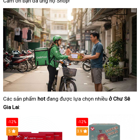
Cảm ơn bạn đã ủng hộ Shop!
Các sản phẩm
hot
đang được lựa chọn nhiều
ở Chư Sê
Gia Lai
:
-12%
-12%
Hot
5
3.9