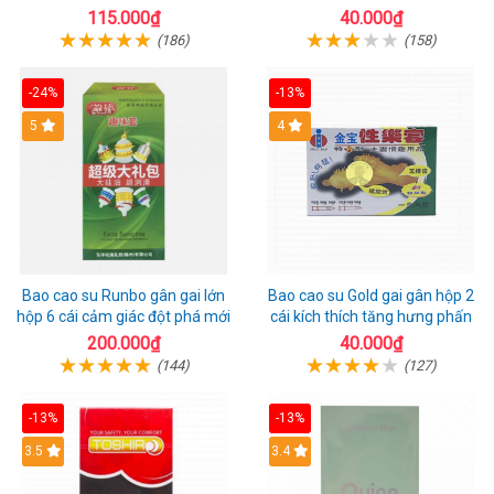
1 riêng
115.000₫
40.000₫
(186)
(158)
-24%
-13%
Hot
5
Hot
4
Bao cao su Runbo gân gai lớn
Bao cao su Gold gai gân hộp 2
hộp 6 cái cảm giác đột phá mới
cái kích thích tăng hưng phấn
200.000₫
40.000₫
(144)
(127)
-13%
-13%
3.5
3.4