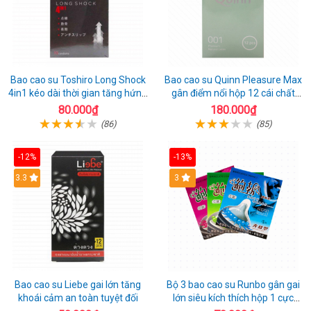
Bao cao su Toshiro Long Shock
Bao cao su Quinn Pleasure Max
4in1 kéo dài thời gian tăng hứng
gân điểm nổi hộp 12 cái chất
thú hộp 10
lượng
80.000₫
180.000₫
(86)
(85)
-12%
-13%
3.3
3
Bao cao su Liebe gai lớn tăng
Bộ 3 bao cao su Runbo gân gai
khoái cảm an toàn tuyệt đối
lớn siêu kích thích hộp 1 cực