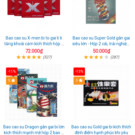
Bao cao su X-men bi to gai li ti
Bao cao su Super Gold gân gai
tăng khoái cảm kích thích hộp 1
siêu lớn - Hộp 2 cái, trải nghiệm
cái
mới lạ
72.000₫
50.000₫
(527)
(287)
-11%
-13%
Hot
5
3
Bao cao su Dragon gân gai bi lớn
Bao cao su Gold gai bi kích thích
kích thích mạnh mẽ hộp 2 bao +
đỉnh điểm hạnh phúc khi yêu