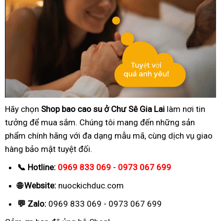
Hãy chọn
Shop bao cao su ở Chư Sê Gia Lai
làm nơi tin
tưởng để mua sắm. Chúng tôi mang đến những sản
phẩm chính hãng với đa dạng mẫu mã, cùng dịch vụ giao
hàng bảo mật tuyệt đối.
📞 Hotline:
0969 833 069
-
0973 067 699
🌐 Website:
nuockichduc.com
💬 Zalo:
0969 833 069 - 0973 067 699