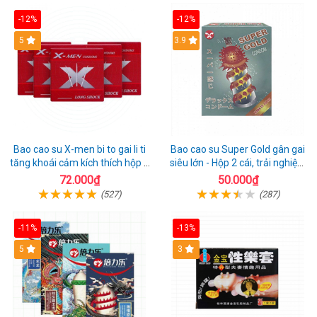
-12%
-12%
Hot
5
3.9
Bao cao su X-men bi to gai li ti
Bao cao su Super Gold gân gai
tăng khoái cảm kích thích hộp 1
siêu lớn - Hộp 2 cái, trải nghiệm
cái
mới lạ
72.000₫
50.000₫
(527)
(287)
-11%
-13%
Hot
5
3