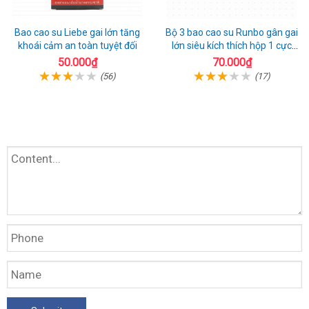
Bao cao su Liebe gai lớn tăng
Bộ 3 bao cao su Runbo gân gai
khoái cảm an toàn tuyệt đối
lớn siêu kích thích hộp 1 cực
chất
50.000₫
70.000₫
(56)
(17)