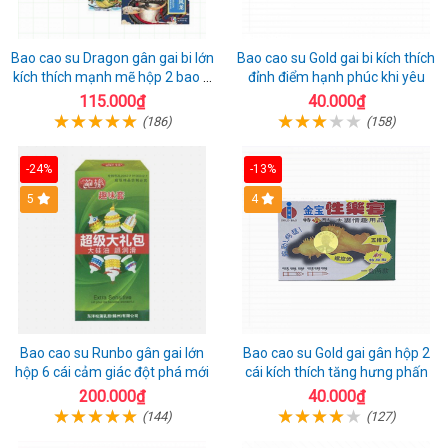
Bao cao su Dragon gân gai bi lớn
Bao cao su Gold gai bi kích thích
kích thích mạnh mẽ hộp 2 bao +
đỉnh điểm hạnh phúc khi yêu
1 riêng
115.000₫
40.000₫
(186)
(158)
-24%
-13%
Hot
5
Hot
4
Bao cao su Runbo gân gai lớn
Bao cao su Gold gai gân hộp 2
hộp 6 cái cảm giác đột phá mới
cái kích thích tăng hưng phấn
200.000₫
40.000₫
(144)
(127)