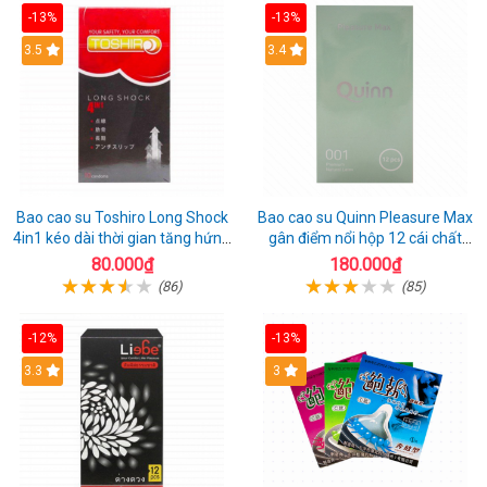
-13%
-13%
3.5
3.4
Bao cao su Toshiro Long Shock
Bao cao su Quinn Pleasure Max
4in1 kéo dài thời gian tăng hứng
gân điểm nổi hộp 12 cái chất
thú hộp 10
lượng
80.000₫
180.000₫
(86)
(85)
-12%
-13%
3.3
3