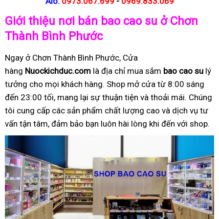
Alo:
0973.067.699
-
0969.833.069
Giới thiệu nơi bán bao cao su ở Chơn
Thành Bình Phước
Ngay ở Chơn Thành Bình Phước, Cửa
hàng
Nuockichduc.com
là địa chỉ mua sắm
bao cao su
lý
tưởng cho mọi khách hàng. Shop mở cửa từ 8:00 sáng
đến 23:00 tối, mang lại sự thuận tiện và thoải mái. Chúng
tôi cung cấp các sản phẩm chất lượng cao và dịch vụ tư
vấn tận tâm, đảm bảo bạn luôn hài lòng khi đến với shop.