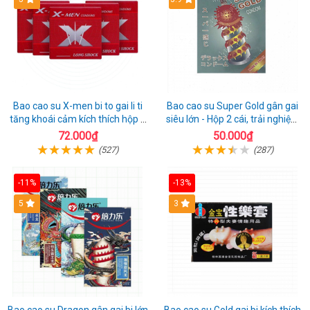
Bao cao su X-men bi to gai li ti
Bao cao su Super Gold gân gai
tăng khoái cảm kích thích hộp 1
siêu lớn - Hộp 2 cái, trải nghiệm
cái
mới lạ
72.000₫
50.000₫
(527)
(287)
-11%
-13%
Hot
5
3