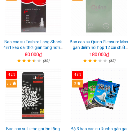
Bao cao su Toshiro Long Shock
Bao cao su Quinn Pleasure Max
4in1 kéo dài thời gian tăng hứng
gân điểm nổi hộp 12 cái chất
thú hộp 10
lượng
80.000₫
180.000₫
(86)
(85)
-12%
-13%
3.3
3
Bao cao su Liebe gai lớn tăng
Bộ 3 bao cao su Runbo gân gai