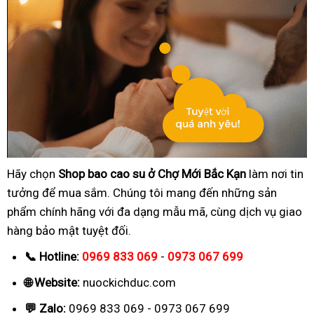
Hãy chọn
Shop bao cao su ở Chợ Mới Bắc Kạn
làm nơi tin
tưởng để mua sắm. Chúng tôi mang đến những sản
phẩm chính hãng với đa dạng mẫu mã, cùng dịch vụ giao
hàng bảo mật tuyệt đối.
📞 Hotline:
0969 833 069
-
0973 067 699
🌐 Website:
nuockichduc.com
💬 Zalo:
0969 833 069 - 0973 067 699