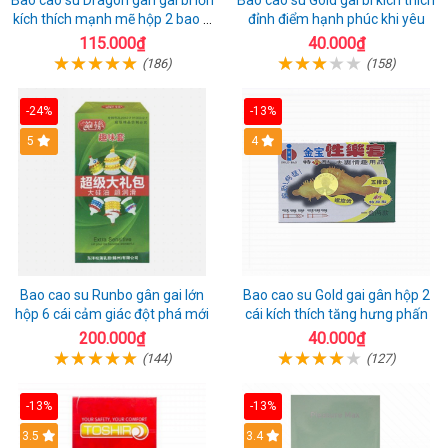
Bao cao su Dragon gân gai bi lớn
Bao cao su Gold gai bi kích thích
kích thích mạnh mẽ hộp 2 bao +
đỉnh điểm hạnh phúc khi yêu
1 riêng
115.000₫
40.000₫
(186)
(158)
-24%
-13%
Hot
5
Hot
4
Bao cao su Runbo gân gai lớn
Bao cao su Gold gai gân hộp 2
hộp 6 cái cảm giác đột phá mới
cái kích thích tăng hưng phấn
200.000₫
40.000₫
(144)
(127)
-13%
-13%
3.5
3.4