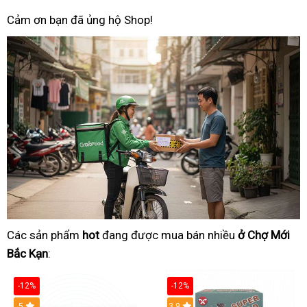
Cảm ơn bạn đã ủng hộ Shop!
Các sản phẩm
hot
đang được mua bán nhiều
ở Chợ Mới
Bắc Kạn
:
-12%
-12%
Hot
5
3.9