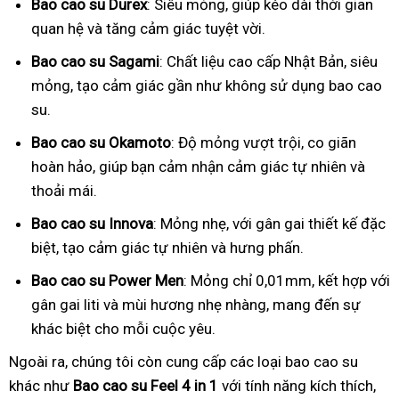
Bao cao su Durex
: Siêu mỏng, giúp kéo dài thời gian
quan hệ và tăng cảm giác tuyệt vời.
Bao cao su Sagami
: Chất liệu cao cấp Nhật Bản, siêu
mỏng, tạo cảm giác gần như không sử dụng bao cao
su.
Bao cao su Okamoto
: Độ mỏng vượt trội, co giãn
hoàn hảo, giúp bạn cảm nhận cảm giác tự nhiên và
thoải mái.
Bao cao su Innova
: Mỏng nhẹ, với gân gai thiết kế đặc
biệt, tạo cảm giác tự nhiên và hưng phấn.
Bao cao su Power Men
: Mỏng chỉ 0,01mm, kết hợp với
gân gai liti và mùi hương nhẹ nhàng, mang đến sự
khác biệt cho mỗi cuộc yêu.
Ngoài ra, chúng tôi còn cung cấp các loại bao cao su
khác như
Bao cao su Feel 4 in 1
với tính năng kích thích,