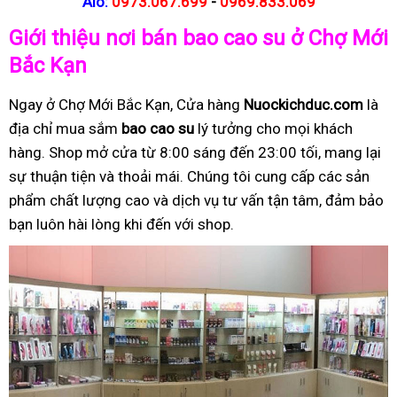
Alo:
0973.067.699
-
0969.833.069
Giới thiệu nơi bán bao cao su ở Chợ Mới
Bắc Kạn
Ngay ở Chợ Mới Bắc Kạn, Cửa hàng
Nuockichduc.com
là
địa chỉ mua sắm
bao cao su
lý tưởng cho mọi khách
hàng. Shop mở cửa từ 8:00 sáng đến 23:00 tối, mang lại
sự thuận tiện và thoải mái. Chúng tôi cung cấp các sản
phẩm chất lượng cao và dịch vụ tư vấn tận tâm, đảm bảo
bạn luôn hài lòng khi đến với shop.