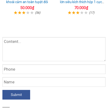
khoái cảm an toàn tuyệt đối
lớn siêu kích thích hộp 1 cực
chất
50.000₫
70.000₫
(56)
(17)