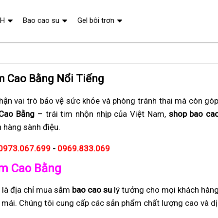
QH
Bao cao su
Gel bôi trơn
m Cao Bằng Nổi Tiếng
ận vai trò bảo vệ sức khỏe và phòng tránh thai mà còn gó
Cao Bằng
– trái tim nhộn nhịp của Việt Nam,
shop bao cao 
h hàng sành điệu.
0973.067.699
-
0969.833.069
Lâm Cao Bằng
là địa chỉ mua sắm
bao cao su
lý tưởng cho mọi khách hàn
i mái. Chúng tôi cung cấp các sản phẩm chất lượng cao và dị