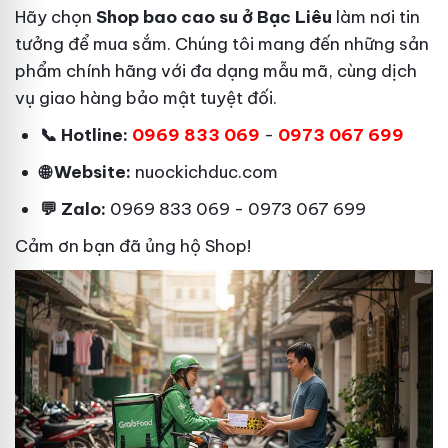
Hãy chọn
Shop bao cao su ở Bạc Liêu
làm nơi tin
tưởng để mua sắm. Chúng tôi mang đến những sản
phẩm chính hãng với đa dạng mẫu mã, cùng dịch
vụ giao hàng bảo mật tuyệt đối.
📞 Hotline:
0969 833 069
-
0973 067 699
🌐 Website:
nuockichduc.com
💬 Zalo:
0969 833 069 - 0973 067 699
Cảm ơn bạn đã ủng hộ Shop!