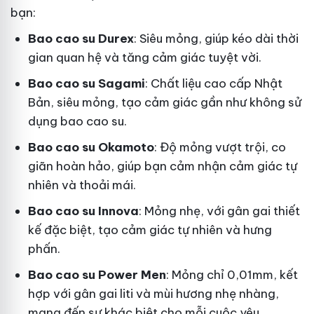
bạn:
Bao cao su Durex
: Siêu mỏng, giúp kéo dài thời
gian quan hệ và tăng cảm giác tuyệt vời.
Bao cao su Sagami
: Chất liệu cao cấp Nhật
Bản, siêu mỏng, tạo cảm giác gần như không sử
dụng bao cao su.
Bao cao su Okamoto
: Độ mỏng vượt trội, co
giãn hoàn hảo, giúp bạn cảm nhận cảm giác tự
nhiên và thoải mái.
Bao cao su Innova
: Mỏng nhẹ, với gân gai thiết
kế đặc biệt, tạo cảm giác tự nhiên và hưng
phấn.
Bao cao su Power Men
: Mỏng chỉ 0,01mm, kết
hợp với gân gai liti và mùi hương nhẹ nhàng,
mang đến sự khác biệt cho mỗi cuộc yêu.