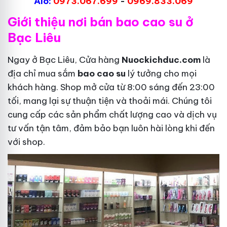
Alo:
0973.067.699
-
0969.833.069
Giới thiệu nơi bán bao cao su ở
Bạc Liêu
Ngay ở Bạc Liêu, Cửa hàng
Nuockichduc.com
là
địa chỉ mua sắm
bao cao su
lý tưởng cho mọi
khách hàng. Shop mở cửa từ 8:00 sáng đến 23:00
tối, mang lại sự thuận tiện và thoải mái. Chúng tôi
cung cấp các sản phẩm chất lượng cao và dịch vụ
tư vấn tận tâm, đảm bảo bạn luôn hài lòng khi đến
với shop.