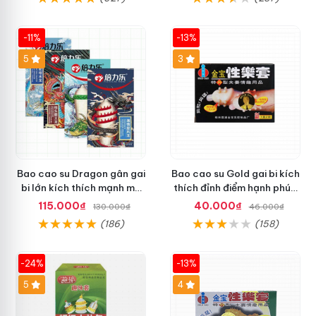
-11%
-13%
Hot
5
3
Bao cao su Dragon gân gai
Bao cao su Gold gai bi kích
bi lớn kích thích mạnh mẽ
thích đỉnh điểm hạnh phúc
hộp 2 bao + 1 riêng
khi yêu
115.000₫
40.000₫
130.000₫
46.000₫
(186)
(158)
-24%
-13%
Hot
5
Hot
4