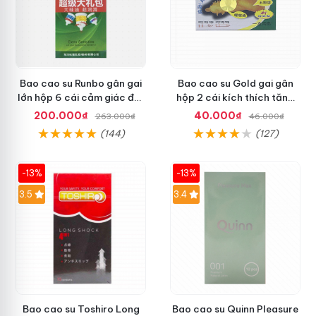
Bao cao su Runbo gân gai
Bao cao su Gold gai gân
lớn hộp 6 cái cảm giác đột
hộp 2 cái kích thích tăng
phá mới
hưng phấn
200.000₫
40.000₫
263.000₫
46.000₫
(144)
(127)
-13%
-13%
3.5
3.4
Bao cao su Toshiro Long
Bao cao su Quinn Pleasure