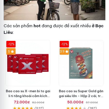
Các sản phẩm
hot
đang được đề xuất nhiều
ở Bạc
Liêu
:
-12%
-12%
Hot
5
3.9
Bao cao su X-men bi to gai
Bao cao su Super Gold gân
li ti tăng khoái cảm kích
gai siêu lớn - Hộp 2 cái, trải
thích hộp 1 cái
nghiệm mới lạ
72.000₫
50.000₫
82.000₫
57.000₫
(527)
(287)