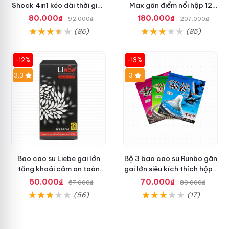
Shock 4in1 kéo dài thời gian
Max gân điểm nổi hộp 12
tăng hứng thú hộp 10
cái chất lượng
80.000₫
180.000₫
92.000₫
207.000₫
(86)
(85)
-12%
-13%
3.3
3
Bao cao su Liebe gai lớn
Bộ 3 bao cao su Runbo gân
tăng khoái cảm an toàn
gai lớn siêu kích thích hộp 1
tuyệt đối
cực chất
50.000₫
70.000₫
57.000₫
80.000₫
(56)
(17)