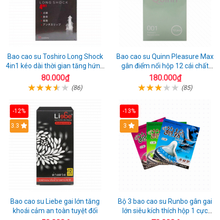
Bao cao su Toshiro Long Shock
Bao cao su Quinn Pleasure Max
4in1 kéo dài thời gian tăng hứng
gân điểm nổi hộp 12 cái chất
thú hộp 10
lượng
80.000₫
180.000₫
(86)
(85)
-12%
-13%
3.3
3
Bao cao su Liebe gai lớn tăng
Bộ 3 bao cao su Runbo gân gai
khoái cảm an toàn tuyệt đối
lớn siêu kích thích hộp 1 cực