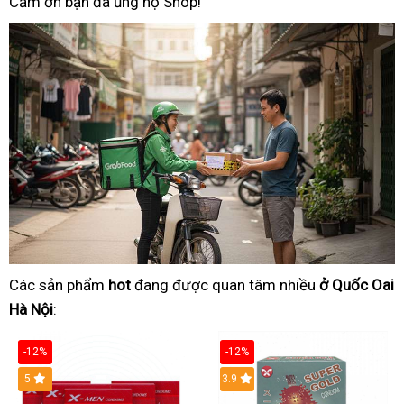
Cảm ơn bạn đã ủng hộ Shop!
Các sản phẩm
hot
đang được quan tâm nhiều
ở Quốc Oai
Hà Nội
:
-12%
-12%
Hot
5
3.9