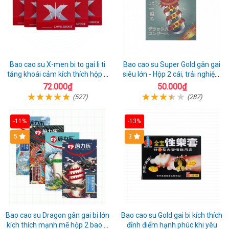
Bao cao su X-men bi to gai li ti
Bao cao su Super Gold gân gai
tăng khoái cảm kích thích hộp 1
siêu lớn - Hộp 2 cái, trải nghiệm
cái
mới lạ
72.000₫
50.000₫
(527)
(287)
-11%
-13%
Hot
5
3
Bao cao su Dragon gân gai bi lớn
Bao cao su Gold gai bi kích thích
kích thích mạnh mẽ hộp 2 bao +
đỉnh điểm hạnh phúc khi yêu