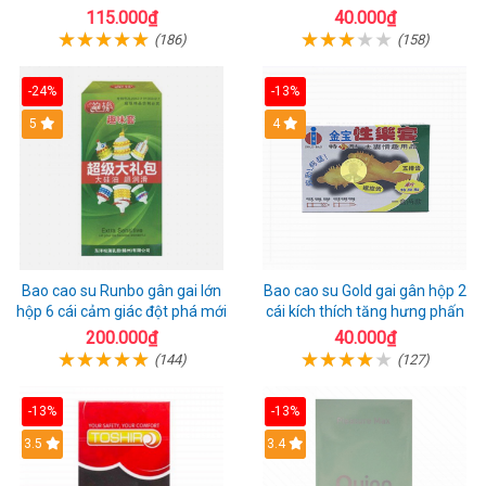
1 riêng
115.000₫
40.000₫
(186)
(158)
-24%
-13%
Hot
5
Hot
4
Bao cao su Runbo gân gai lớn
Bao cao su Gold gai gân hộp 2
hộp 6 cái cảm giác đột phá mới
cái kích thích tăng hưng phấn
200.000₫
40.000₫
(144)
(127)
-13%
-13%
3.5
3.4