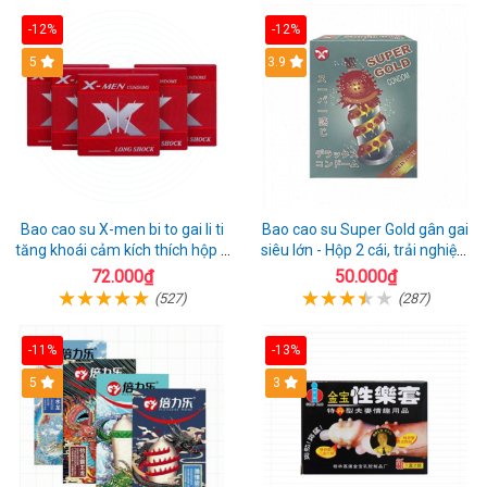
-12%
-12%
Hot
5
3.9
Bao cao su X-men bi to gai li ti
Bao cao su Super Gold gân gai
tăng khoái cảm kích thích hộp 1
siêu lớn - Hộp 2 cái, trải nghiệm
cái
mới lạ
72.000₫
50.000₫
(527)
(287)
-11%
-13%
Hot
5
3