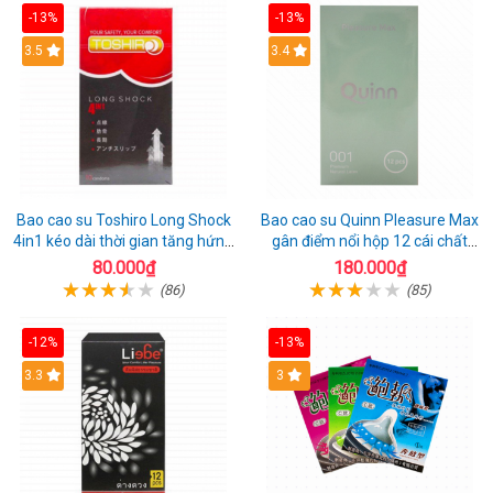
-13%
-13%
3.5
3.4
Bao cao su Toshiro Long Shock
Bao cao su Quinn Pleasure Max
4in1 kéo dài thời gian tăng hứng
gân điểm nổi hộp 12 cái chất
thú hộp 10
lượng
80.000₫
180.000₫
(86)
(85)
-12%
-13%
3.3
3