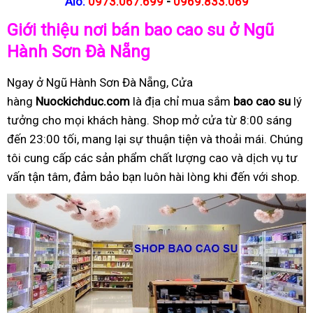
Alo:
0973.067.699
-
0969.833.069
Giới thiệu nơi bán bao cao su ở Ngũ
Hành Sơn Đà Nẵng
Ngay ở Ngũ Hành Sơn Đà Nẵng, Cửa
hàng
Nuockichduc.com
là địa chỉ mua sắm
bao cao su
lý
tưởng cho mọi khách hàng. Shop mở cửa từ 8:00 sáng
đến 23:00 tối, mang lại sự thuận tiện và thoải mái. Chúng
tôi cung cấp các sản phẩm chất lượng cao và dịch vụ tư
vấn tận tâm, đảm bảo bạn luôn hài lòng khi đến với shop.