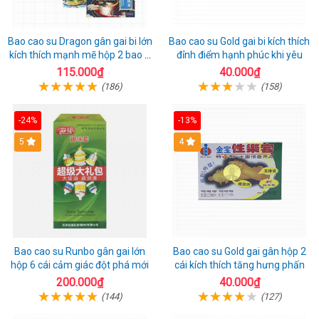
Bao cao su Dragon gân gai bi lớn
Bao cao su Gold gai bi kích thích
kích thích mạnh mẽ hộp 2 bao +
đỉnh điểm hạnh phúc khi yêu
1 riêng
115.000₫
40.000₫
(186)
(158)
-24%
-13%
Hot
5
Hot
4
Bao cao su Runbo gân gai lớn
Bao cao su Gold gai gân hộp 2
hộp 6 cái cảm giác đột phá mới
cái kích thích tăng hưng phấn
200.000₫
40.000₫
(144)
(127)