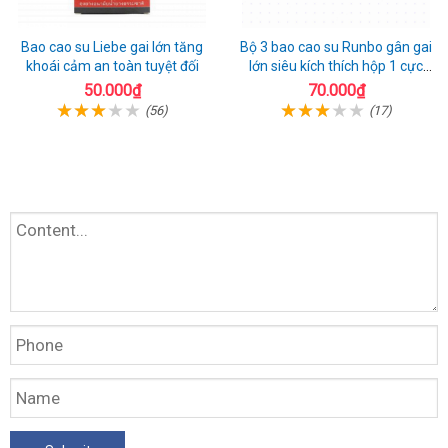
Bao cao su Liebe gai lớn tăng
Bộ 3 bao cao su Runbo gân gai
khoái cảm an toàn tuyệt đối
lớn siêu kích thích hộp 1 cực
chất
50.000₫
70.000₫
(56)
(17)