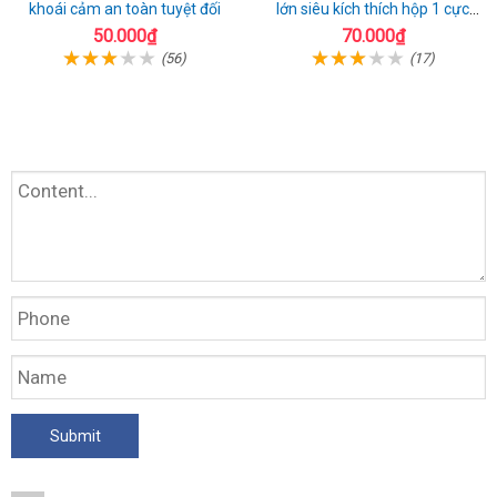
khoái cảm an toàn tuyệt đối
lớn siêu kích thích hộp 1 cực
chất
50.000₫
70.000₫
(56)
(17)