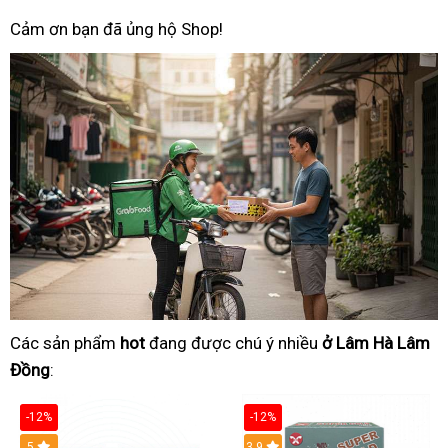
Cảm ơn bạn đã ủng hộ Shop!
Các sản phẩm
hot
đang được chú ý nhiều
ở Lâm Hà Lâm
Đồng
:
-12%
-12%
Hot
5
3.9