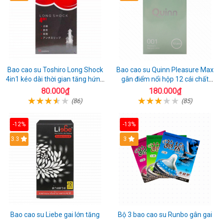
Bao cao su Toshiro Long Shock
Bao cao su Quinn Pleasure Max
4in1 kéo dài thời gian tăng hứng
gân điểm nổi hộp 12 cái chất
thú hộp 10
lượng
80.000₫
180.000₫
(86)
(85)
-12%
-13%
3.3
3
Bao cao su Liebe gai lớn tăng
Bộ 3 bao cao su Runbo gân gai