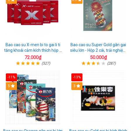
Bao cao su X-men bi to gai li ti
Bao cao su Super Gold gân gai
tăng khoái cảm kích thích hộp 1
siêu lớn - Hộp 2 cái, trải nghiệm
cái
mới lạ
72.000₫
50.000₫
(527)
(287)
-11%
-13%
Hot
5
3