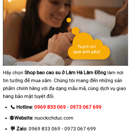
Hãy chọn
Shop bao cao su ở Lâm Hà Lâm Đồng
làm nơi
tin tưởng để mua sắm. Chúng tôi mang đến những sản
phẩm chính hãng với đa dạng mẫu mã, cùng dịch vụ giao
hàng bảo mật tuyệt đối.
📞 Hotline:
0969 833 069
-
0973 067 699
🌐 Website:
nuockichduc.com
💬 Zalo:
0969 833 069 - 0973 067 699