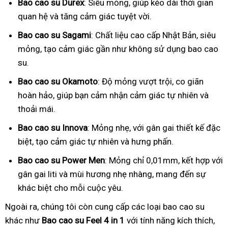
Bao cao su Durex
: Siêu mỏng, giúp kéo dài thời gian
quan hệ và tăng cảm giác tuyệt vời.
Bao cao su Sagami
: Chất liệu cao cấp Nhật Bản, siêu
mỏng, tạo cảm giác gần như không sử dụng bao cao
su.
Bao cao su Okamoto
: Độ mỏng vượt trội, co giãn
hoàn hảo, giúp bạn cảm nhận cảm giác tự nhiên và
thoải mái.
Bao cao su Innova
: Mỏng nhẹ, với gân gai thiết kế đặc
biệt, tạo cảm giác tự nhiên và hưng phấn.
Bao cao su Power Men
: Mỏng chỉ 0,01mm, kết hợp với
gân gai liti và mùi hương nhẹ nhàng, mang đến sự
khác biệt cho mỗi cuộc yêu.
Ngoài ra, chúng tôi còn cung cấp các loại bao cao su
khác như
Bao cao su Feel 4 in 1
với tính năng kích thích,