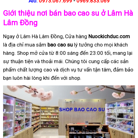
Alo:
0973.067.699
-
0969.833.069
Giới thiệu nơi bán bao cao su ở Lâm Hà
Lâm Đồng
Ngay ở Lâm Hà Lâm Đồng, Cửa hàng
Nuockichduc.com
là địa chỉ mua sắm
bao cao su
lý tưởng cho mọi khách
hàng. Shop mở cửa từ 8:00 sáng đến 23:00 tối, mang lại
sự thuận tiện và thoải mái. Chúng tôi cung cấp các sản
phẩm chất lượng cao và dịch vụ tư vấn tận tâm, đảm bảo
bạn luôn hài lòng khi đến với shop.