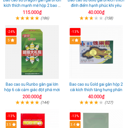
Bao cao su Dragon gân gai bi lớn
Bao cao su Gold gai bi kích thích
kích thích mạnh mẽ hộp 2 bao +
đỉnh điểm hạnh phúc khi yêu
1 riêng
115.000₫
40.000₫
(186)
(158)
-24%
-13%
Hot
5
Hot
4
Bao cao su Runbo gân gai lớn
Bao cao su Gold gai gân hộp 2
hộp 6 cái cảm giác đột phá mới
cái kích thích tăng hưng phấn
200.000₫
40.000₫
(144)
(127)
-13%
-13%
3.5
3.4