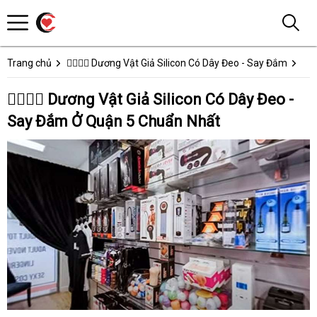
Trang chủ
👩‍❤️‍💋‍👨 Dương Vật Giả Silicon Có Dây Đeo - Say Đắm
👩‍❤️‍💋‍👨 Dương Vật Giả Silicon Có Dây Đeo -
Say Đắm Ở Quận 5 Chuẩn Nhất