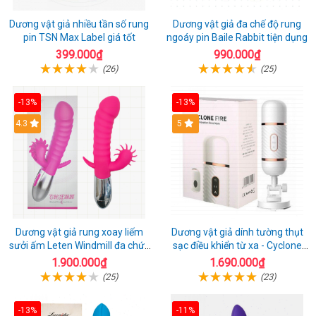
Dương vật giả nhiều tần số rung
Dương vật giả đa chế độ rung
pin TSN Max Label giá tốt
ngoáy pin Baile Rabbit tiện dụng
399.000₫
990.000₫
(26)
(25)
-13%
-13%
4.3
5
Dương vật giả rung xoay liếm
Dương vật giả dính tường thụt
sưởi ấm Leten Windmill đa chức
sạc điều khiển từ xa - Cyclone
năng
Fire
1.900.000₫
1.690.000₫
(25)
(23)
-13%
-11%