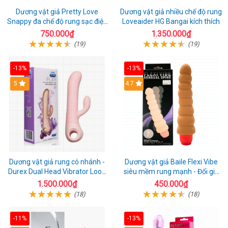
Dương vật giả Pretty Love
Dương vật giả nhiều chế độ rung
Snappy đa chế độ rung sạc điện
Loveaider HG Bangai kích thích
kích thích nữ
750.000₫
1.350.000₫
(19)
(19)
-13%
-13%
5
4.7
Dương vật giả rung có nhánh -
Dương vật giả Baile Flexi Vibe
Durex Dual Head Vibrator Loop
siêu mềm rung mạnh - Đổi gió
21
cuộc yêu mới
1.500.000₫
450.000₫
(18)
(18)
-11%
-13%