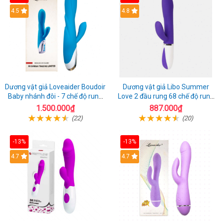
4.5
4.8
Dương vật giả Loveaider Boudoir
Dương vật giả Libo Summer
Baby nhánh đôi - 7 chế độ rung
Love 2 đầu rung 68 chế độ rung
sạc điện
sạc pin thỏa mãn
1.500.000₫
887.000₫
(22)
(20)
-13%
-13%
4.7
4.7