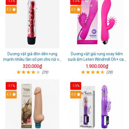
-13%
-13%
4.3
4.5
Dương vật giả đôn dên rung
Dương vật giả rung xoay liếm
mạnh nhiều tần số pin cho nữ và
sưởi ấm Leten Windmill Oh+ cao
cặp đôi
cấp
320.000₫
1.900.000₫
(29)
(28)
-11%
-13%
4.3
4.5