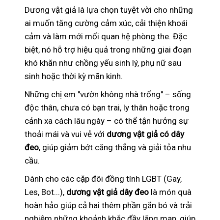
Dương vật giả là lựa chọn tuyệt vời cho những
ai muốn tăng cường cảm xúc, cải thiện khoái
cảm và làm mới mối quan hệ phòng the. Đặc
biệt, nó hỗ trợ hiệu quả trong những giai đoạn
khó khăn như chồng yếu sinh lý, phụ nữ sau
sinh hoặc thời kỳ mãn kinh.
Những chị em "vườn không nhà trống" – sống
độc thân, chưa có bạn trai, ly thân hoặc trong
cảnh xa cách lâu ngày – có thể tận hưởng sự
thoải mái và vui vẻ với
dương vật giả có dây
đeo
, giúp giảm bớt căng thẳng và giải tỏa nhu
cầu.
Dành cho các cặp đôi đồng tính LGBT (Gay,
Les, Bot...),
dương vật giả dây đeo
là món quà
hoàn hảo giúp cả hai thêm phần gắn bó và trải
nghiệm những khoảnh khắc đầy lãng mạn, giúp