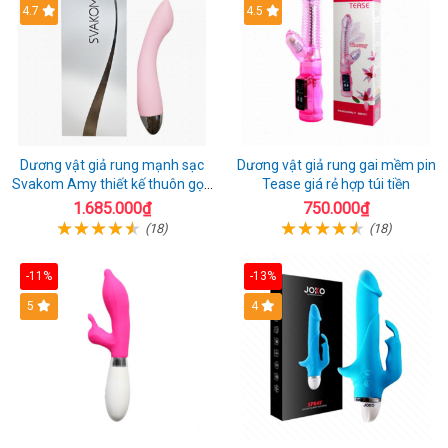
4.7
4.5
Dương vật giả rung mạnh sạc
Dương vật giả rung gai mềm pin
Svakom Amy thiết kế thuôn gọn
Tease giá rẻ hợp túi tiền
dễ dùng
1.685.000₫
750.000₫
(18)
(18)
-11%
-13%
5
4