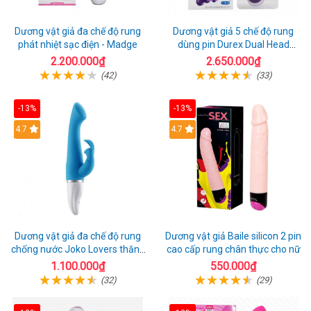
Dương vật giả đa chế độ rung
Dương vật giả 5 chế độ rung
phát nhiệt sạc điện - Madge
dùng pin Durex Dual Head
Pulsing
2.200.000₫
2.650.000₫
(42)
(33)
-13%
-13%
Hot
4.7
4.7
Dương vật giả đa chế độ rung
Dương vật giả Baile silicon 2 pin
chống nước Joko Lovers thăng
cao cấp rung chân thực cho nữ
hoa
1.100.000₫
550.000₫
(32)
(29)