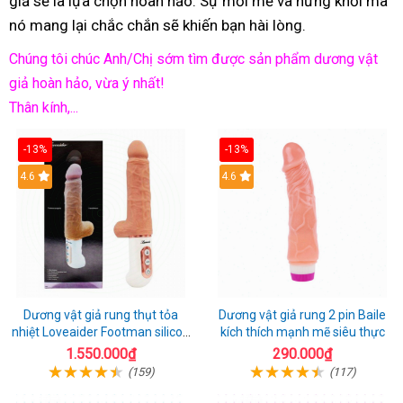
giả sẽ là lựa chọn hoàn hảo. Sự mới mẻ và hứng khởi mà
nó mang lại chắc chắn sẽ khiến bạn hài lòng.
Chúng tôi chúc Anh/Chị sớm tìm được sản phẩm dương vật
giả hoàn hảo, vừa ý nhất!
Thân kính,...
-13%
-13%
Hot
4.6
Hot
4.6
Dương vật giả rung thụt tỏa
Dương vật giả rung 2 pin Baile
nhiệt Loveaider Footman silicon
kích thích mạnh mẽ siêu thực
an toàn
1.550.000₫
290.000₫
(159)
(117)