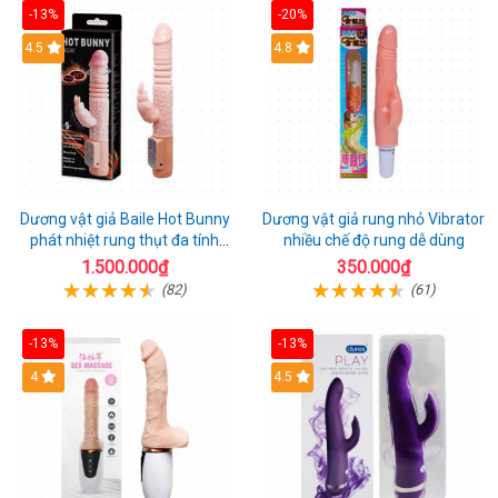
-13%
-20%
Hot
4.5
Hot
4.8
Dương vật giả Baile Hot Bunny
Dương vật giả rung nhỏ Vibrator
phát nhiệt rung thụt đa tính
nhiều chế độ rung dễ dùng
năng sạc điện
1.500.000₫
350.000₫
(82)
(61)
-13%
-13%
Hot
4
Hot
4.5