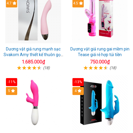
4.7
4.5
Dương vật giả rung mạnh sạc
Dương vật giả rung gai mềm pin
Svakom Amy thiết kế thuôn gọn
Tease giá rẻ hợp túi tiền
dễ dùng
1.685.000₫
750.000₫
(18)
(18)
-11%
-13%
5
4