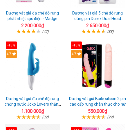
Dương vật giả đa chế độ rung
Dương vật giả 5 chế độ rung
phát nhiệt sạc điện - Madge
dùng pin Durex Dual Head
Pulsing
2.200.000₫
2.650.000₫
(42)
(33)
-13%
-13%
Hot
4.7
4.7
Dương vật giả đa chế độ rung
Dương vật giả Baile silicon 2 pin
chống nước Joko Lovers thăng
cao cấp rung chân thực cho nữ
hoa
1.100.000₫
550.000₫
(32)
(29)