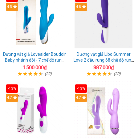
4.5
4.8
Dương vật giả Loveaider Boudoir
Dương vật giả Libo Summer
Baby nhánh đôi - 7 chế độ rung
Love 2 đầu rung 68 chế độ rung
sạc điện
sạc pin thỏa mãn
1.500.000₫
887.000₫
(22)
(20)
-13%
-13%
4.7
4.7