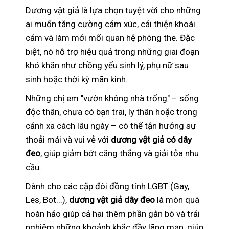
Dương vật giả là lựa chọn tuyệt vời cho những
ai muốn tăng cường cảm xúc, cải thiện khoái
cảm và làm mới mối quan hệ phòng the. Đặc
biệt, nó hỗ trợ hiệu quả trong những giai đoạn
khó khăn như chồng yếu sinh lý, phụ nữ sau
sinh hoặc thời kỳ mãn kinh.
Những chị em "vườn không nhà trống" – sống
độc thân, chưa có bạn trai, ly thân hoặc trong
cảnh xa cách lâu ngày – có thể tận hưởng sự
thoải mái và vui vẻ với
dương vật giả có dây
đeo
, giúp giảm bớt căng thẳng và giải tỏa nhu
cầu.
Dành cho các cặp đôi đồng tính LGBT (Gay,
Les, Bot...),
dương vật giả dây đeo
là món quà
hoàn hảo giúp cả hai thêm phần gắn bó và trải
nghiệm những khoảnh khắc đầy lãng mạn, giúp