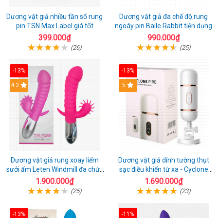
Dương vật giả nhiều tần số rung
Dương vật giả đa chế độ rung
pin TSN Max Label giá tốt
ngoáy pin Baile Rabbit tiện dụng
399.000₫
990.000₫
(26)
(25)
-13%
-13%
4.3
5
Dương vật giả rung xoay liếm
Dương vật giả dính tường thụt
sưởi ấm Leten Windmill đa chức
sạc điều khiển từ xa - Cyclone
năng
Fire
1.900.000₫
1.690.000₫
(25)
(23)
-13%
-11%