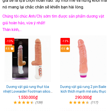
giả sẽ là lựa chọn hoàn hảo. Sự mới mẻ và hứng khởi mà
nó mang lại chắc chắn sẽ khiến bạn hài lòng.
Chúng tôi chúc Anh/Chị sớm tìm được sản phẩm dương vật
giả hoàn hảo, vừa ý nhất!
Thân kính,...
-13%
-13%
Hot
4.6
Hot
4.6
Dương vật giả rung thụt tỏa
Dương vật giả rung 2 pin Baile
nhiệt Loveaider Footman silicon
kích thích mạnh mẽ siêu thực
an toàn
1.550.000₫
290.000₫
(159)
(117)