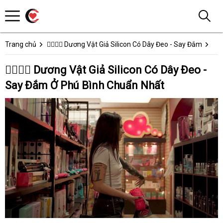
Trang chủ
👩‍❤️‍💋‍👨 Dương Vật Giả Silicon Có Dây Đeo - Say Đắm
👩‍❤️‍💋‍👨 Dương Vật Giả Silicon Có Dây Đeo -
Say Đắm Ở Phú Bình Chuẩn Nhất