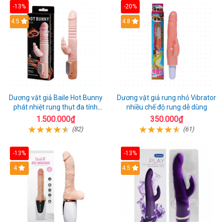
-13%
-20%
Hot
4.5
Hot
4.8
Dương vật giả Baile Hot Bunny
Dương vật giả rung nhỏ Vibrator
phát nhiệt rung thụt đa tính
nhiều chế độ rung dễ dùng
năng sạc điện
1.500.000₫
350.000₫
(82)
(61)
-13%
-13%
Hot
4
Hot
4.5