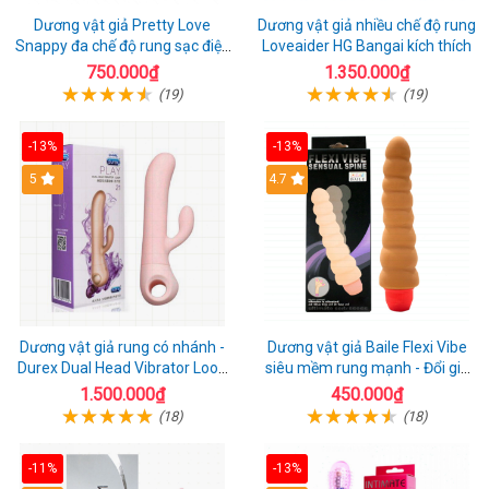
Dương vật giả Pretty Love
Dương vật giả nhiều chế độ rung
Snappy đa chế độ rung sạc điện
Loveaider HG Bangai kích thích
kích thích nữ
750.000₫
1.350.000₫
(19)
(19)
-13%
-13%
5
4.7
Dương vật giả rung có nhánh -
Dương vật giả Baile Flexi Vibe
Durex Dual Head Vibrator Loop
siêu mềm rung mạnh - Đổi gió
21
cuộc yêu mới
1.500.000₫
450.000₫
(18)
(18)
-11%
-13%