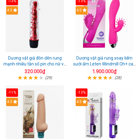
-13%
-13%
4.3
4.5
Dương vật giả đôn dên rung
Dương vật giả rung xoay liếm
mạnh nhiều tần số pin cho nữ và
sưởi ấm Leten Windmill Oh+ cao
cặp đôi
cấp
320.000₫
1.900.000₫
(29)
(28)
-11%
-13%
4.3
4.5