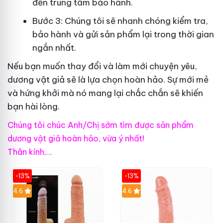
đến trung tâm bảo hành.
Bước 3: Chúng tôi sẽ nhanh chóng kiểm tra,
bảo hành và gửi sản phẩm lại trong thời gian
ngắn nhất.
Nếu bạn muốn thay đổi và làm mới chuyện yêu,
dương vật giả sẽ là lựa chọn hoàn hảo. Sự mới mẻ
và hứng khởi mà nó mang lại chắc chắn sẽ khiến
bạn hài lòng.
Chúng tôi chúc Anh/Chị sớm tìm được sản phẩm
dương vật giả hoàn hảo, vừa ý nhất!
Thân kính,...
-13%
-13%
Hot
4.6
Hot
4.6