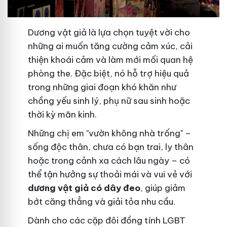
Dương vật giả là lựa chọn tuyệt vời cho
những ai muốn tăng cường cảm xúc, cải
thiện khoái cảm và làm mới mối quan hệ
phòng the. Đặc biệt, nó hỗ trợ hiệu quả
trong những giai đoạn khó khăn như
chồng yếu sinh lý, phụ nữ sau sinh hoặc
thời kỳ mãn kinh.
Những chị em "vườn không nhà trống" –
sống độc thân, chưa có bạn trai, ly thân
hoặc trong cảnh xa cách lâu ngày – có
thể tận hưởng sự thoải mái và vui vẻ với
dương vật giả có dây đeo
, giúp giảm
bớt căng thẳng và giải tỏa nhu cầu.
Dành cho các cặp đôi đồng tính LGBT