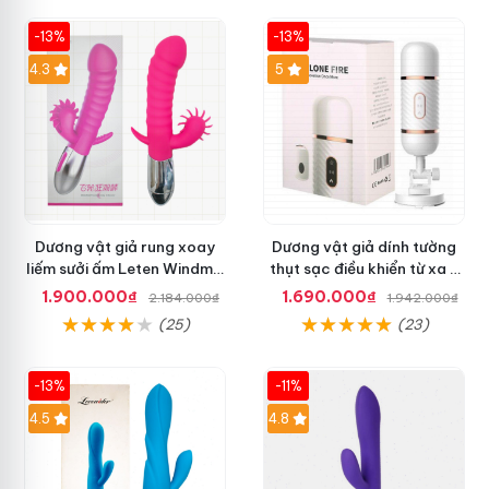
-13%
-13%
4.3
5
Dương vật giả rung xoay
Dương vật giả dính tường
liếm sưởi ấm Leten Windmill
thụt sạc điều khiển từ xa -
đa chức năng
Cyclone Fire
1.900.000₫
1.690.000₫
2.184.000₫
1.942.000₫
(25)
(23)
-13%
-11%
4.5
4.8