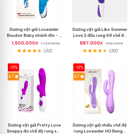
Dương vật giả Loveaider
Dương vật giả Libo Summer
Boudoir Baby nhánh đôi - 7
Love 2 đầu rung 68 chế độ
chế độ rung sạc điện
rung sạc pin thỏa mãn
1.500.000₫
887.000₫
1.724.000₫
996.000₫
(22)
(20)
-13%
-13%
4.7
4.7
Dương vật giả Pretty Love
Dương vật giả nhiều chế độ
Snappy đa chế độ rung sạc
rung Loveaider HG Bangai