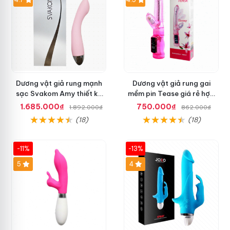
Dương vật giả rung mạnh
Dương vật giả rung gai
sạc Svakom Amy thiết kế
mềm pin Tease giá rẻ hợp
thuôn gọn dễ dùng
túi tiền
1.685.000₫
750.000₫
1.892.000₫
862.000₫
(18)
(18)
-11%
-13%
5
4