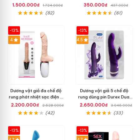
đa tính năng sạc điện
dễ dùng
1.500.000₫
350.000₫
1.724.000₫
437.000₫
(82)
(61)
-13%
-13%
Hot
4
Hot
4.5
Dương vật giả đa chế độ
Dương vật giả 5 chế độ
rung phát nhiệt sạc điện -
rung dùng pin Durex Dual
Madge
Head Pulsing
2.200.000₫
2.650.000₫
2.528.000₫
3.046.000₫
(42)
(33)
-13%
-13%
Hot
4.7
4.7