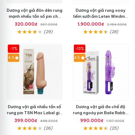
Dương vật giả đôn dên rung
Dương vật giả rung xoay
mạnh nhiều tần số pin cho
liếm sưởi ấm Leten Windmill
nữ và cặp đôi
Oh+ cao cấp
320.000₫
1.900.000₫
367.000₫
2.184.000₫
(29)
(28)
-11%
-13%
4.3
4.5
Dương vật giả nhiều tần số
Dương vật giả đa chế độ
rung pin TSN Max Label giá
rung ngoáy pin Baile Rabbit
tốt
tiện dụng
399.000₫
990.000₫
448.000₫
1.137.000₫
(26)
(25)