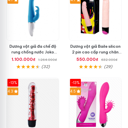
Dương vật giả đa chế độ
Dương vật giả Baile silicon
rung chống nước Joko
2 pin cao cấp rung chân
Lovers thăng hoa
thực cho nữ
1.100.000₫
550.000₫
1.264.000₫
632.000₫
(32)
(29)
-13%
-13%
4.3
4.5