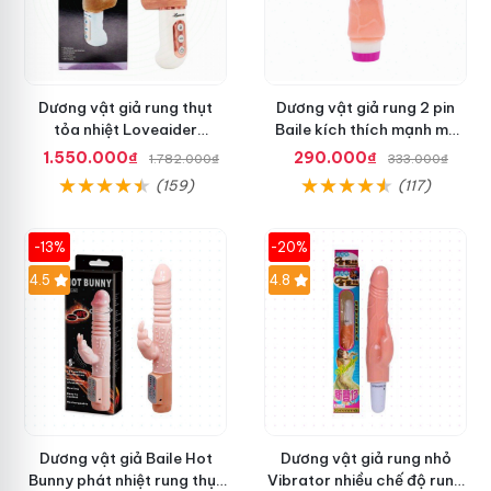
Dương vật giả rung thụt
Dương vật giả rung 2 pin
tỏa nhiệt Loveaider
Baile kích thích mạnh mẽ
Footman silicon an toàn
siêu thực
1.550.000₫
290.000₫
1.782.000₫
333.000₫
(159)
(117)
-13%
-20%
Hot
4.5
Hot
4.8
Dương vật giả Baile Hot
Dương vật giả rung nhỏ
Bunny phát nhiệt rung thụt
Vibrator nhiều chế độ rung