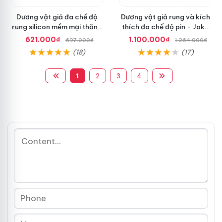
Dương vật giả đa chế độ
Dương vật giả rung và kích
rung silicon mềm mại thăng
thích đa chế độ pin - Joko
hoa
Spray
621.000₫
1.100.000₫
697.000₫
1.264.000₫
(18)
(17)
1
2
3
4