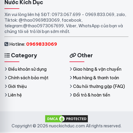
Nước Kích Dục
Xin vui lòng liên hệ SĐT: 0973.067.699 - 0969.833.069, zalo,
Tiktok: @thao0969833069, facebook,
telegram:@thao0973067699, Viber, WhatsApp của bạn và
chúng tôi sẽ trả lời bạn sớm nhất.
Hotline:
0969833069
Category
Other
Điều khoản sử dụng
Giao hàng & vận chuyển
Chính sách bảo mật
Mua hàng & thanh toán
Giới thiệu
Câu hỏi thường gặp (FAQ)
Liên hệ
Đổi trả & hoàn tiền
Copyright © 2026 nuockichduc.com All rights reserved.