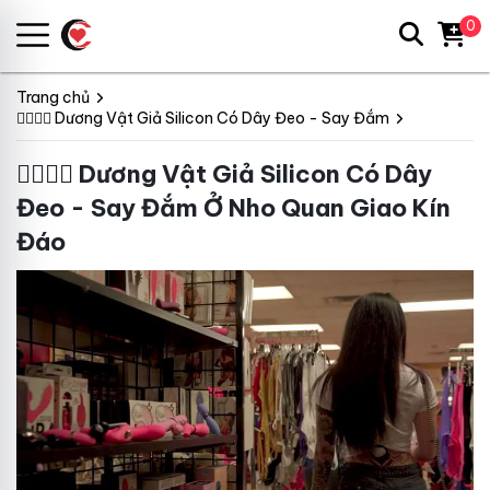
0
Trang chủ
👩‍❤️‍💋‍👨 Dương Vật Giả Silicon Có Dây Đeo - Say Đắm
👩‍❤️‍💋‍👨 Dương Vật Giả Silicon Có Dây
Đeo - Say Đắm Ở Nho Quan Giao Kín
Đáo