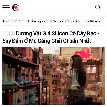
Trang chủ
👩‍❤️‍💋‍👨 Dương Vật Giả Silicon Có Dây Đeo - Say Đắm
👩‍❤️‍💋‍👨 Dương Vật Giả Silicon Có Dây Đeo -
Say Đắm Ở Mù Căng Chải Chuẩn Nhất