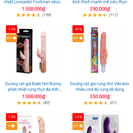
nhiệt Loveaider Footman silicon
kích thích mạnh mẽ siêu thực
an toàn
1.550.000₫
290.000₫
(159)
(117)
-13%
-20%
Hot
4.5
Hot
4.8
Dương vật giả Baile Hot Bunny
Dương vật giả rung nhỏ Vibrator
phát nhiệt rung thụt đa tính
nhiều chế độ rung dễ dùng
năng sạc điện
1.500.000₫
350.000₫
(82)
(61)
-13%
-13%
Hot
4
Hot
4.5