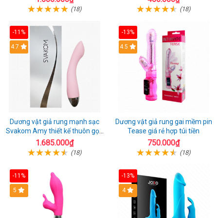
(18)
(18)
-11%
-13%
4.7
4.5
Dương vật giả rung mạnh sạc
Dương vật giả rung gai mềm pin
Svakom Amy thiết kế thuôn gọn
Tease giá rẻ hợp túi tiền
dễ dùng
1.685.000₫
750.000₫
(18)
(18)
-11%
-13%
5
4