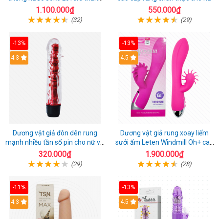
hoa
1.100.000₫
550.000₫
(32)
(29)
-13%
-13%
4.3
4.5
Dương vật giả đôn dên rung
Dương vật giả rung xoay liếm
mạnh nhiều tần số pin cho nữ và
sưởi ấm Leten Windmill Oh+ cao
cặp đôi
cấp
320.000₫
1.900.000₫
(29)
(28)
-11%
-13%
4.3
4.5