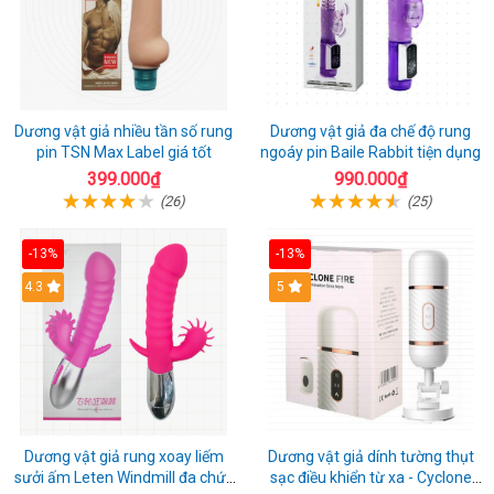
Dương vật giả nhiều tần số rung
Dương vật giả đa chế độ rung
pin TSN Max Label giá tốt
ngoáy pin Baile Rabbit tiện dụng
399.000₫
990.000₫
(26)
(25)
-13%
-13%
4.3
5
Dương vật giả rung xoay liếm
Dương vật giả dính tường thụt
sưởi ấm Leten Windmill đa chức
sạc điều khiển từ xa - Cyclone