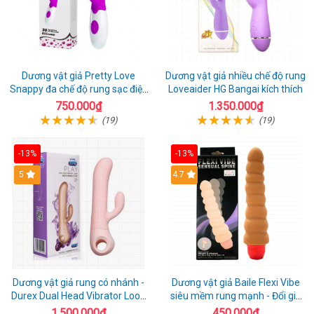
Dương vật giả Pretty Love
Dương vật giả nhiều chế độ rung
Snappy đa chế độ rung sạc điện
Loveaider HG Bangai kích thích
kích thích nữ
750.000₫
1.350.000₫
(19)
(19)
-13%
-13%
5
4.7
Dương vật giả rung có nhánh -
Dương vật giả Baile Flexi Vibe
Durex Dual Head Vibrator Loop
siêu mềm rung mạnh - Đổi gió
21
cuộc yêu mới
1.500.000₫
450.000₫