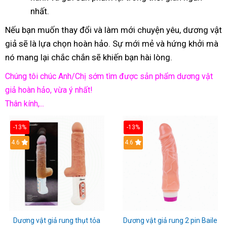
nhất.
Nếu bạn muốn thay đổi và làm mới chuyện yêu, dương vật
giả sẽ là lựa chọn hoàn hảo. Sự mới mẻ và hứng khởi mà
nó mang lại chắc chắn sẽ khiến bạn hài lòng.
Chúng tôi chúc Anh/Chị sớm tìm được sản phẩm dương vật
giả hoàn hảo, vừa ý nhất!
Thân kính,...
-13%
-13%
Hot
4.6
Hot
4.6
Dương vật giả rung thụt tỏa
Dương vật giả rung 2 pin Baile