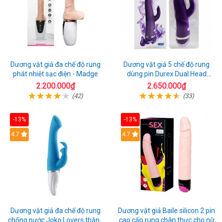
Dương vật giả đa chế độ rung
Dương vật giả 5 chế độ rung
phát nhiệt sạc điện - Madge
dùng pin Durex Dual Head
Pulsing
2.200.000₫
2.650.000₫
(42)
(33)
-13%
-13%
Hot
4.7
4.7
Dương vật giả đa chế độ rung
Dương vật giả Baile silicon 2 pin
chống nước Joko Lovers thăng
cao cấp rung chân thực cho nữ