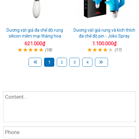
Dương vật giả đa chế độ rung
Dương vật giả rung và kích thích
silicon mềm mại thăng hoa
đa chế độ pin - Joko Spray
621.000₫
1.100.000₫
(18)
(17)
1
2
3
4