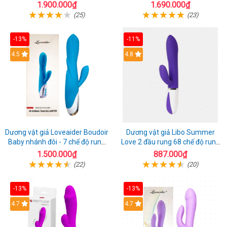
năng
Fire
1.900.000₫
1.690.000₫
(25)
(23)
-13%
-11%
4.5
4.8
Dương vật giả Loveaider Boudoir
Dương vật giả Libo Summer
Baby nhánh đôi - 7 chế độ rung
Love 2 đầu rung 68 chế độ rung
sạc điện
sạc pin thỏa mãn
1.500.000₫
887.000₫
(22)
(20)
-13%
-13%
4.7
4.7