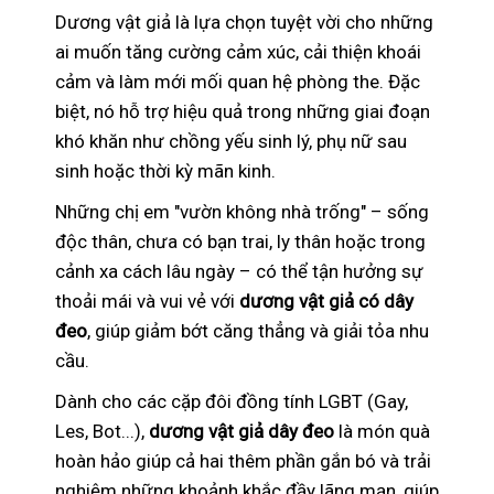
Dương vật giả là lựa chọn tuyệt vời cho những
ai muốn tăng cường cảm xúc, cải thiện khoái
cảm và làm mới mối quan hệ phòng the. Đặc
biệt, nó hỗ trợ hiệu quả trong những giai đoạn
khó khăn như chồng yếu sinh lý, phụ nữ sau
sinh hoặc thời kỳ mãn kinh.
Những chị em "vườn không nhà trống" – sống
độc thân, chưa có bạn trai, ly thân hoặc trong
cảnh xa cách lâu ngày – có thể tận hưởng sự
thoải mái và vui vẻ với
dương vật giả có dây
đeo
, giúp giảm bớt căng thẳng và giải tỏa nhu
cầu.
Dành cho các cặp đôi đồng tính LGBT (Gay,
Les, Bot...),
dương vật giả dây đeo
là món quà
hoàn hảo giúp cả hai thêm phần gắn bó và trải
nghiệm những khoảnh khắc đầy lãng mạn, giúp