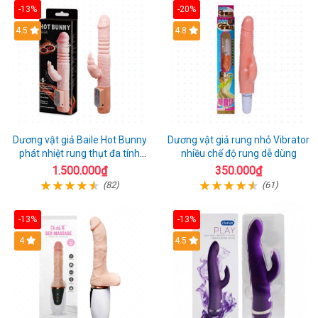
-13%
-20%
Hot
4.5
Hot
4.8
Dương vật giả Baile Hot Bunny
Dương vật giả rung nhỏ Vibrator
phát nhiệt rung thụt đa tính
nhiều chế độ rung dễ dùng
năng sạc điện
1.500.000₫
350.000₫
(82)
(61)
-13%
-13%
Hot
4
Hot
4.5