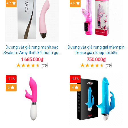
4.7
4.5
Dương vật giả rung mạnh sạc
Dương vật giả rung gai mềm pin
Svakom Amy thiết kế thuôn gọn
Tease giá rẻ hợp túi tiền
dễ dùng
1.685.000₫
750.000₫
(18)
(18)
-11%
-13%
5
4