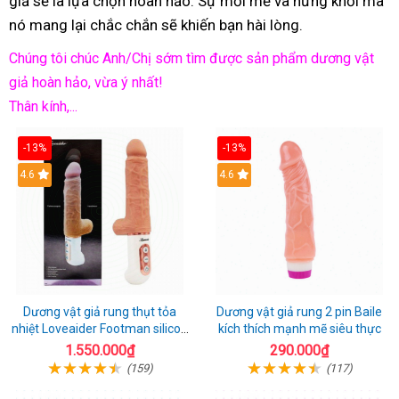
giả sẽ là lựa chọn hoàn hảo. Sự mới mẻ và hứng khởi mà
nó mang lại chắc chắn sẽ khiến bạn hài lòng.
Chúng tôi chúc Anh/Chị sớm tìm được sản phẩm dương vật
giả hoàn hảo, vừa ý nhất!
Thân kính,...
-13%
-13%
Hot
4.6
Hot
4.6
Dương vật giả rung thụt tỏa
Dương vật giả rung 2 pin Baile
nhiệt Loveaider Footman silicon
kích thích mạnh mẽ siêu thực
an toàn
1.550.000₫
290.000₫
(159)
(117)