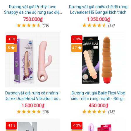
Dương vật giả Pretty Love
Dương vật giả nhiều chế độ rung
Snappy đa chế độ rung sạc điện
Loveaider HG Bangai kích thích
kích thích nữ
750.000₫
1.350.000₫
(19)
(19)
-13%
-13%
5
4.7
Dương vật giả rung có nhánh -
Dương vật giả Baile Flexi Vibe
Durex Dual Head Vibrator Loop
siêu mềm rung mạnh - Đổi gió
21
cuộc yêu mới
1.500.000₫
450.000₫
(18)
(18)
-11%
-13%