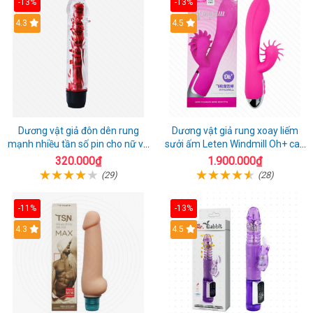
-13%
-13%
4.3
4.5
Dương vật giả đôn dên rung
Dương vật giả rung xoay liếm
mạnh nhiều tần số pin cho nữ và
sưởi ấm Leten Windmill Oh+ cao
cặp đôi
cấp
320.000₫
1.900.000₫
(29)
(28)
-11%
-13%
4.3
4.5