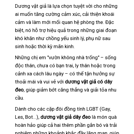
Dương vật giả là lựa chọn tuyệt vời cho những
ai muốn tăng cường cảm xúc, cải thiện khoái
cảm và làm mới mối quan hệ phòng the. Đặc
biệt, nó hỗ trợ hiệu quả trong những giai đoạn
khó khăn như chồng yếu sinh lý, phụ nữ sau
sinh hoặc thời kỳ mãn kinh.
Những chị em "vườn không nhà trống" – sống
độc thân, chưa có bạn trai, ly thân hoặc trong
cảnh xa cách lâu ngày – có thể tận hưởng sự
thoải mái và vui vẻ với
dương vật giả có dây
đeo
, giúp giảm bớt căng thẳng và giải tỏa nhu
cầu.
Dành cho các cặp đôi đồng tính LGBT (Gay,
Les, Bot...),
dương vật giả dây đeo
là món quà
hoàn hảo giúp cả hai thêm phần gắn bó và trải
nghiệm những khoảnh khắc đầy lãng mạn, giúp