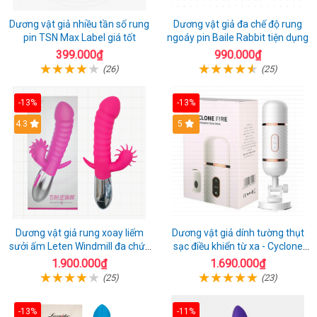
Dương vật giả nhiều tần số rung
Dương vật giả đa chế độ rung
pin TSN Max Label giá tốt
ngoáy pin Baile Rabbit tiện dụng
399.000₫
990.000₫
(26)
(25)
-13%
-13%
4.3
5
Dương vật giả rung xoay liếm
Dương vật giả dính tường thụt
sưởi ấm Leten Windmill đa chức
sạc điều khiển từ xa - Cyclone
năng
Fire
1.900.000₫
1.690.000₫
(25)
(23)
-13%
-11%