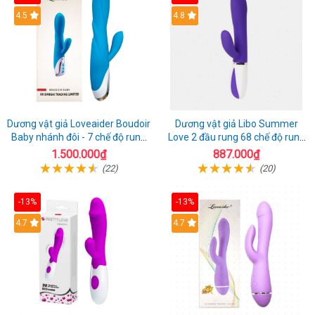
4.5
4.8
Dương vật giả Loveaider Boudoir
Dương vật giả Libo Summer
Baby nhánh đôi - 7 chế độ rung
Love 2 đầu rung 68 chế độ rung
sạc điện
sạc pin thỏa mãn
1.500.000₫
887.000₫
(22)
(20)
-13%
-13%
4.7
4.7