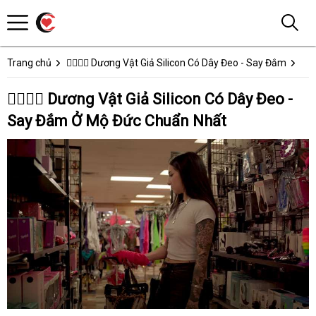
Trang chủ
👩‍❤️‍💋‍👨 Dương Vật Giả Silicon Có Dây Đeo - Say Đắm
👩‍❤️‍💋‍👨 Dương Vật Giả Silicon Có Dây Đeo -
Say Đắm Ở Mộ Đức Chuẩn Nhất