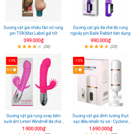
Dương vật giả nhiều tần số rung
Dương vật giả đa chế độ rung
pin TSN Max Label giá tốt
ngoáy pin Baile Rabbit tiện dụng
399.000₫
990.000₫
(26)
(25)
-13%
-13%
4.3
5
Dương vật giả rung xoay liếm
Dương vật giả dính tường thụt
sưởi ấm Leten Windmill đa chức
sạc điều khiển từ xa - Cyclone
năng
Fire
1.900.000₫
1.690.000₫