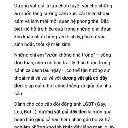
Dương vật giả là lựa chọn tuyệt vời cho những
ai muốn tăng cường cảm xúc, cải thiện khoái
cảm và làm mới mối quan hệ phòng the. Đặc
biệt, nó hỗ trợ hiệu quả trong những giai đoạn
khó khăn như chồng yếu sinh lý, phụ nữ sau
sinh hoặc thời kỳ mãn kinh.
Những chị em "vườn không nhà trống" – sống
độc thân, chưa có bạn trai, ly thân hoặc trong
cảnh xa cách lâu ngày – có thể tận hưởng sự
thoải mái và vui vẻ với
dương vật giả có dây
đeo
, giúp giảm bớt căng thẳng và giải tỏa nhu
cầu.
Dành cho các cặp đôi đồng tính LGBT (Gay,
Les, Bot...),
dương vật giả dây đeo
là món quà
hoàn hảo giúp cả hai thêm phần gắn bó và trải
nghiệm những khoảnh khắc đầy lãng mạn, giúp