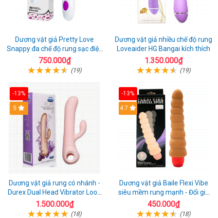
Dương vật giả Pretty Love
Dương vật giả nhiều chế độ rung
Snappy đa chế độ rung sạc điện
Loveaider HG Bangai kích thích
kích thích nữ
750.000₫
1.350.000₫
(19)
(19)
-13%
-13%
5
4.7
Dương vật giả rung có nhánh -
Dương vật giả Baile Flexi Vibe
Durex Dual Head Vibrator Loop
siêu mềm rung mạnh - Đổi gió
21
cuộc yêu mới
1.500.000₫
450.000₫
(18)
(18)