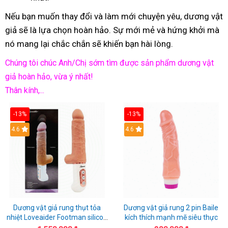
Nếu bạn muốn thay đổi và làm mới chuyện yêu, dương vật
giả sẽ là lựa chọn hoàn hảo. Sự mới mẻ và hứng khởi mà
nó mang lại chắc chắn sẽ khiến bạn hài lòng.
Chúng tôi chúc Anh/Chị sớm tìm được sản phẩm dương vật
giả hoàn hảo, vừa ý nhất!
Thân kính,...
-13%
-13%
Hot
4.6
Hot
4.6
Dương vật giả rung thụt tỏa
Dương vật giả rung 2 pin Baile
nhiệt Loveaider Footman silicon
kích thích mạnh mẽ siêu thực
an toàn