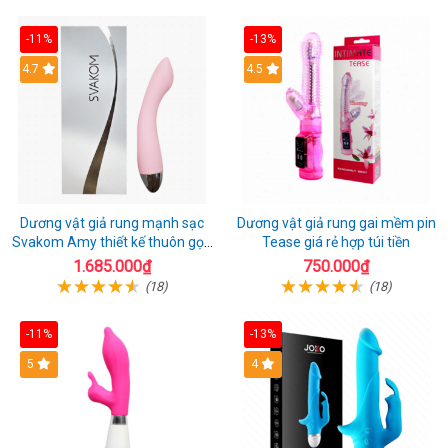
-11%
-13%
4.7
4.5
Dương vật giả rung mạnh sạc
Dương vật giả rung gai mềm pin
Svakom Amy thiết kế thuôn gọn
Tease giá rẻ hợp túi tiền
dễ dùng
1.685.000₫
750.000₫
(18)
(18)
-11%
-13%
5
4