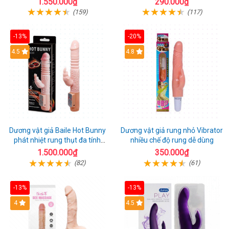
1.550.000₫
290.000₫
(159)
(117)
-13%
-20%
Hot
4.5
Hot
4.8
Dương vật giả Baile Hot Bunny
Dương vật giả rung nhỏ Vibrator
phát nhiệt rung thụt đa tính
nhiều chế độ rung dễ dùng
năng sạc điện
1.500.000₫
350.000₫
(82)
(61)
-13%
-13%
Hot
4
Hot
4.5