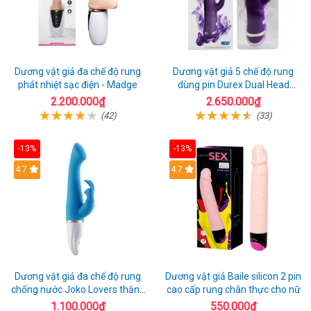
Dương vật giả đa chế độ rung
Dương vật giả 5 chế độ rung
phát nhiệt sạc điện - Madge
dùng pin Durex Dual Head
Pulsing
2.200.000₫
2.650.000₫
(42)
(33)
-13%
-13%
Hot
4.7
4.7
Dương vật giả đa chế độ rung
Dương vật giả Baile silicon 2 pin
chống nước Joko Lovers thăng
cao cấp rung chân thực cho nữ
hoa
1.100.000₫
550.000₫