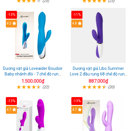
(25)
(23)
-13%
-11%
4.5
4.8
Dương vật giả Loveaider Boudoir
Dương vật giả Libo Summer
Baby nhánh đôi - 7 chế độ rung
Love 2 đầu rung 68 chế độ rung
sạc điện
sạc pin thỏa mãn
1.500.000₫
887.000₫
(22)
(20)
-13%
-13%
4.7
4.7