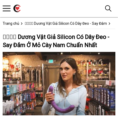
Trang chủ
👩‍❤️‍💋‍👨 Dương Vật Giả Silicon Có Dây Đeo - Say Đắm
👩‍❤️‍💋‍👨 Dương Vật Giả Silicon Có Dây Đeo -
Say Đắm Ở Mỏ Cày Nam Chuẩn Nhất