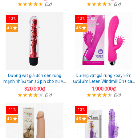
(32)
(29)
-13%
-13%
4.3
4.5
Dương vật giả đôn dên rung
Dương vật giả rung xoay liếm
mạnh nhiều tần số pin cho nữ và
sưởi ấm Leten Windmill Oh+ cao
cặp đôi
cấp
320.000₫
1.900.000₫
(29)
(28)
-11%
-13%
4.3
4.5