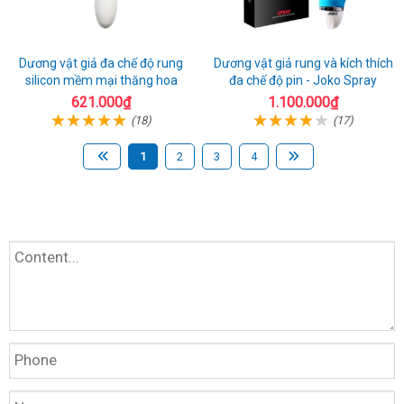
Dương vật giả đa chế độ rung
Dương vật giả rung và kích thích
silicon mềm mại thăng hoa
đa chế độ pin - Joko Spray
621.000₫
1.100.000₫
(18)
(17)
1
2
3
4