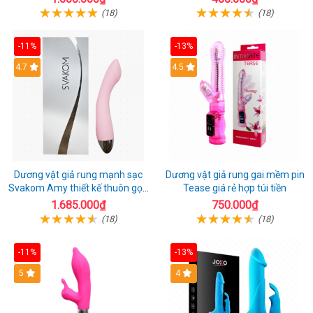
(18)
(18)
-11%
-13%
4.7
4.5
Dương vật giả rung mạnh sạc
Dương vật giả rung gai mềm pin
Svakom Amy thiết kế thuôn gọn
Tease giá rẻ hợp túi tiền
dễ dùng
1.685.000₫
750.000₫
(18)
(18)
-11%
-13%
5
4