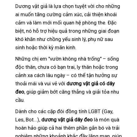
Dương vật giả là lựa chọn tuyệt vời cho những
ai muốn tăng cường cảm xúc, cải thiện khoái
cảm và làm mới mối quan hệ phòng the. Đặc
biệt, nó hỗ trợ hiệu quả trong những giai đoạn
khó khăn như chồng yếu sinh lý, phụ nữ sau
sinh hoặc thời kỳ mãn kinh.
Những chị em "vườn không nhà trống" – sống
độc thân, chưa có bạn trai, ly thân hoặc trong
cảnh xa cách lâu ngày – có thể tận hưởng sự
thoải mái và vui vẻ với
dương vật giả có dây
đeo
, giúp giảm bớt căng thẳng và giải tỏa nhu
cầu.
Dành cho các cặp đôi đồng tính LGBT (Gay,
Les, Bot...),
dương vật giả dây đeo
là món quà
hoàn hảo giúp cả hai thêm phần gắn bó và trải
nghiệm những khoảnh khắc đầy lãng mạn, giúp