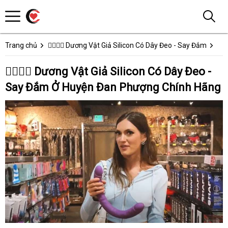
Trang chủ
👩‍❤️‍💋‍👨 Dương Vật Giả Silicon Có Dây Đeo - Say Đắm
👩‍❤️‍💋‍👨 Dương Vật Giả Silicon Có Dây Đeo -
Say Đắm Ở Huyện Đan Phượng Chính Hãng