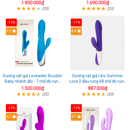
năng
Fire
1.900.000₫
1.690.000₫
(25)
(23)
-13%
-11%
4.5
4.8
Dương vật giả Loveaider Boudoir
Dương vật giả Libo Summer
Baby nhánh đôi - 7 chế độ rung
Love 2 đầu rung 68 chế độ rung
sạc điện
sạc pin thỏa mãn
1.500.000₫
887.000₫
(22)
(20)
-13%
-13%
4.7
4.7