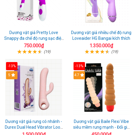
Dương vật giả Pretty Love
Dương vật giả nhiều chế độ rung
Snappy đa chế độ rung sạc điện
Loveaider HG Bangai kích thích
kích thích nữ
750.000₫
1.350.000₫
(19)
(19)
-13%
-13%
5
4.7
Dương vật giả rung có nhánh -
Dương vật giả Baile Flexi Vibe
Durex Dual Head Vibrator Loop
siêu mềm rung mạnh - Đổi gió
21
cuộc yêu mới
1.500.000₫
450.000₫