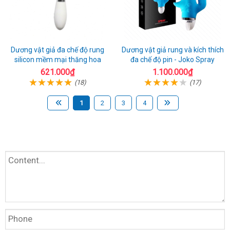
Dương vật giả đa chế độ rung
Dương vật giả rung và kích thích
silicon mềm mại thăng hoa
đa chế độ pin - Joko Spray
621.000₫
1.100.000₫
(18)
(17)
1
2
3
4