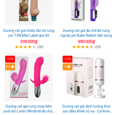
Dương vật giả nhiều tần số rung
Dương vật giả đa chế độ rung
pin TSN Max Label giá tốt
ngoáy pin Baile Rabbit tiện dụng
399.000₫
990.000₫
(26)
(25)
-13%
-13%
4.3
5
Dương vật giả rung xoay liếm
Dương vật giả dính tường thụt
sưởi ấm Leten Windmill đa chức
sạc điều khiển từ xa - Cyclone