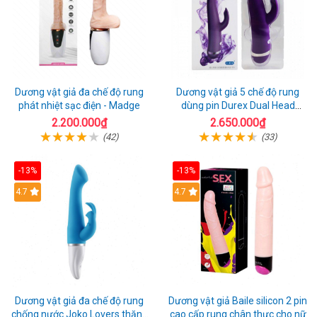
Dương vật giả đa chế độ rung
Dương vật giả 5 chế độ rung
phát nhiệt sạc điện - Madge
dùng pin Durex Dual Head
Pulsing
2.200.000₫
2.650.000₫
(42)
(33)
-13%
-13%
Hot
4.7
4.7
Dương vật giả đa chế độ rung
Dương vật giả Baile silicon 2 pin
chống nước Joko Lovers thăng
cao cấp rung chân thực cho nữ