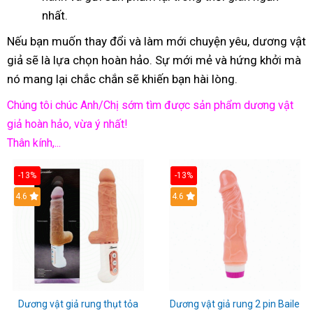
nhất.
Nếu bạn muốn thay đổi và làm mới chuyện yêu, dương vật
giả sẽ là lựa chọn hoàn hảo. Sự mới mẻ và hứng khởi mà
nó mang lại chắc chắn sẽ khiến bạn hài lòng.
Chúng tôi chúc Anh/Chị sớm tìm được sản phẩm dương vật
giả hoàn hảo, vừa ý nhất!
Thân kính,...
-13%
-13%
Hot
4.6
Hot
4.6
Dương vật giả rung thụt tỏa
Dương vật giả rung 2 pin Baile