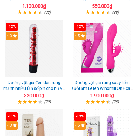
hoa
1.100.000₫
550.000₫
(32)
(29)
-13%
-13%
4.3
4.5
Dương vật giả đôn dên rung
Dương vật giả rung xoay liếm
mạnh nhiều tần số pin cho nữ và
sưởi ấm Leten Windmill Oh+ cao
cặp đôi
cấp
320.000₫
1.900.000₫
(29)
(28)
-11%
-13%
4.3
4.5