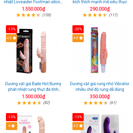
nhiệt Loveaider Footman silicon
kích thích mạnh mẽ siêu thực
an toàn
1.550.000₫
290.000₫
(159)
(117)
-13%
-20%
Hot
4.5
Hot
4.8
Dương vật giả Baile Hot Bunny
Dương vật giả rung nhỏ Vibrator
phát nhiệt rung thụt đa tính
nhiều chế độ rung dễ dùng
năng sạc điện
1.500.000₫
350.000₫
(82)
(61)
-13%
-13%
Hot
4
Hot
4.5